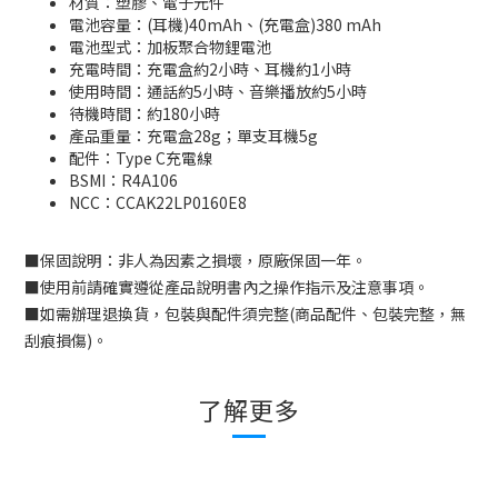
材質：塑膠、電子元件
電池容量：(耳機)40mAh、(充電盒)380 mAh
電池型式：加板聚合物鋰電池
充電時間：充電盒約2小時、耳機約1小時
使用時間：通話約5小時、音樂播放約5小時
待機時間：約180小時
產品重量：充電盒28g；單支耳機5g
配件：Type C充電線
BSMI：
R4A106
NCC
：
CCAK22LP0160E8
■
保固說明：非人為因素之損壞，原廠保固一年。
■
使用前請確實遵從產品說明書內之操作指示及注意事項。
■
如需辦理退換貨，包裝與配件須完整
(
商品配件、包裝完整，無
刮痕損傷
)
。
了解更多