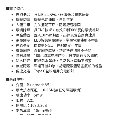
■
商品特色
震撼低音｜強勁Bass模式，磅礡低音震撼聽覺
開蓋即連｜開蓋迅速連接，自動匹配
人體工學｜完美適配耳形，配戴舒適穩固
環境降躁｜具ENC技術，有效抑制90％反向環境噪聲
單體動圈｜置入10mm動圈，高保真聲音厚實連貫
電量顯示｜LED智慧電量顯示，掌握電量使用不中斷
連線穩定｜搭載藍牙5.1，連線穩定不中斷
靈敏觸控｜直覺觸控感應，功能快速切換不卡頓
跨日續航｜180小時高待機時間，日夜隨行長效續航
防水防汗｜IPX5防水等級，日常防水運動不滑落
無感配戴｜單邊耳機4.6g，舒適配戴體驗空氣般的輕盈
便捷充電｜Type C全球通用充電設計
■
商品規格
介面：Bluetooth V5.1
最大接收距離：10-15M(無任何障礙環境)
輸出功率：5mW
阻抗：32Ω
信噪比：108±3dB
喇叭單體：10mm動圈