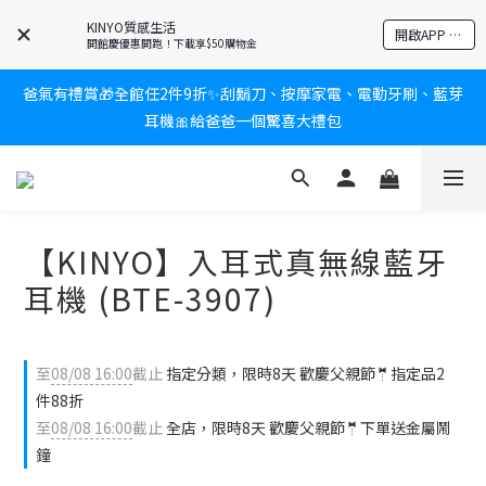
KINYO質感生活
新會員送$100購物金✨再享消費回饋無極限
開啟APP 享隱藏優惠
開館慶優惠開跑！下載享$50購物金
爸氣有禮賞🎁全館任2件9折✨刮鬍刀、按摩家電、電動牙刷、藍芽
新會員送$100購物金✨再享消費回饋無極限
耳機🎀給爸爸一個驚喜大禮包
炎熱夏日救星☀️秒凍扇登場💙半導體製冷 x 微米級冰霧，一秒開
凍，熱感歸零！
【KINYO】入耳式真無線藍牙
新會員送$100購物金✨再享消費回饋無極限
耳機 (BTE-3907)
至
08/08 16:00
截止
指定分類，限時8天 歡慶父親節🤵指定品2
件88折
至
08/08 16:00
截止
全店，限時8天 歡慶父親節🤵下單送金屬鬧
鐘