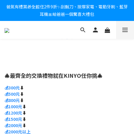
爸氣有禮賞🎁全館任2件9折✨刮鬍刀、按摩家電、電動牙刷、藍芽
新會員送$100購物金✨再享消費回饋無極限
耳機🎀給爸爸一個驚喜大禮包
炎熱夏日救星☀️秒凍扇登場💙半導體製冷 x 微米級冰霧，一秒開
凍，熱感歸零！
新會員送$100購物金✨再享消費回饋無極限
🎄最齊全的交換禮物就在KINYO任你挑🎄
💰300元
⬇️
💰500元
⬇️
💰800元
⬇️
💰1000元
⬇️
💰1200元
⬇️
💰1500元
⬇️
💰2000元
⬇️
💰2000元以上