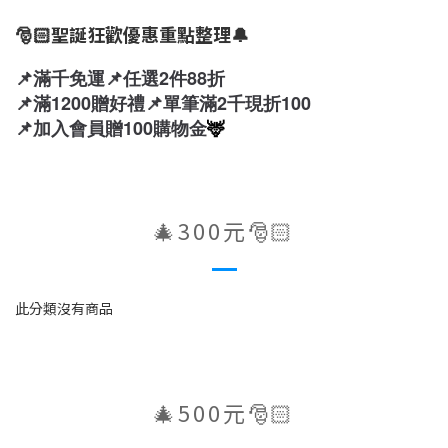
🎅🏻聖誕狂歡優惠重點整理🔔
📌滿千免運
📌任選2件88折
📌滿1200贈好禮
📌單筆滿2千現折100
🦌
📌加入會員贈100購物金
🎄300元🎅🏻
此分類沒有商品
🎄500元🎅🏻