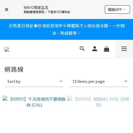
爸氣有禮賞🎁全館任2件9折✨刮鬍刀、按摩家電、電動牙刷、藍芽
KINYO質感生活
開啟APP 享隱藏優惠
耳機🎀給爸爸一個驚喜大禮包
開館慶優惠開跑！下載享$50購物金
炎熱夏日救星☀️秒凍扇登場💙半導體製冷 x 微米級冰霧，一秒開
新會員送$100購物金✨再享消費回饋無極限
凍，熱感歸零！
新會員送$100購物金✨再享消費回饋無極限
網路線
Sort by
72 Items per page