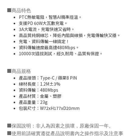
■
商品特色
PTC熱敏電阻，智慧AI精準控溫。
支援PD 60W大瓦數充電。
3A大電流，充電快速又省時。
高品質純銅線芯，降低內阻與線損，充電傳輸快又穩。
充電、資料傳輸一線搞定！
資料傳輸速度最高達480Mbps。
10000次插拔測試，經久耐用、品質有保證。
■
商品規格
產品接頭：Type-C / 蘋果8 PIN
線材長度：1.2M±3%
資料傳輸：480Mbps
產品材質：金屬、塑膠
產品重量：23g
包裝尺寸：W72xH177xD20mm
■
保固說明：非人為因素之損壞，原廠保固一年。
■
使用前請確實遵從產品說明書內之操作指示及注意事