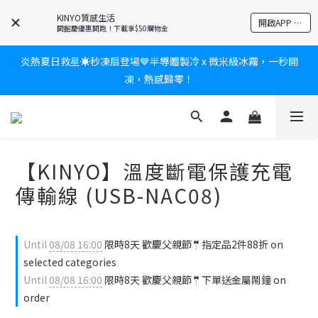
爸氣有禮賞🎁全館任2件9折✨刮鬍刀、按摩家電、電動牙刷、藍芽
KINYO質感生活
開啟APP 享隱藏優惠
耳機🎀給爸爸一個驚喜大禮包
開館慶優惠開跑！下載享$50購物金
炎熱夏日救星☀️秒凍扇登場💙半導體製冷 x 微米級冰霧，一秒開
新會員送$100購物金✨再享消費回饋無極限
凍，熱感歸零！
新會員送$100購物金✨再享消費回饋無極限
【KINYO】溫度斷電保護充電
傳輸線 (USB-NAC08)
Until
08/08 16:00
限時8天 歡慶父親節🤵指定品2件88折 on
selected categories
Until
08/08 16:00
限時8天 歡慶父親節🤵下單送金屬鬧鐘 on
order