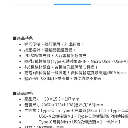
■
商品特色
輕巧便攜，隨行萬用，外出必備！
按壓設計，輕鬆開闔超直覺。
PD 60W快充線，大瓦數輸出超快充。
隨附3種轉接頭(Type-C轉蘋果8PIN、Micro USB、USB-A
共6種線材組合，各種接孔設備隨心轉換！
充電+資料傳輸一線搞定！資料傳輸速度最高達480Mbps。
貼心卡針及SIM/TF雙卡槽，方便收納不怕丟。
■
商品規格
產品尺寸：30×15.3×107mm
包裝尺寸：W61xD23xH138(含吊孔163)mm
內容物：Type-C To Type-C充電線(28cm)×1、Type-C
USB-A公轉接頭×1、Type-C母轉蘋果8 PIN轉接
Type-C母轉Micro USB公轉接頭×1、卡針×1
材質：ABS塑膠、金屬