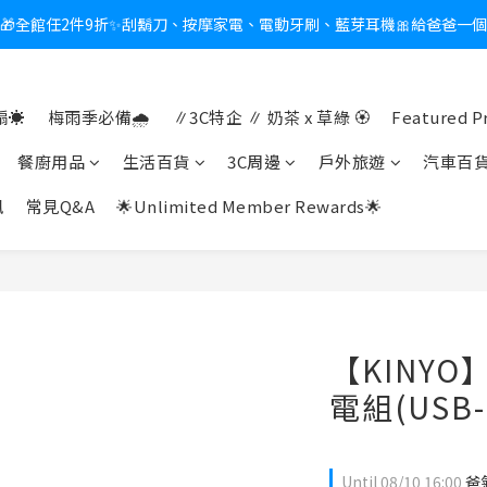
🎁全館任2件9折✨刮鬍刀、按摩家電、電動牙刷、藍芽耳機🎀給爸爸一
新會員送$100購物金✨再享消費回饋無極限
熱夏日救星☀️秒凍扇登場💙半導體製冷 x 微米級冰霧，一秒開凍，熱感歸
☀️
梅雨季必備🌧️
∥3C特企 ∥ 奶茶 x 草綠 🏵
Featured P
新會員送$100購物金✨再享消費回饋無極限
餐廚用品
生活百貨
3C周邊
戶外旅遊
汽車百
訊
常見Q&A
🌟Unlimited Member Rewards🌟
【KINYO
電組(USB-
Until
08/10 16:00
爸