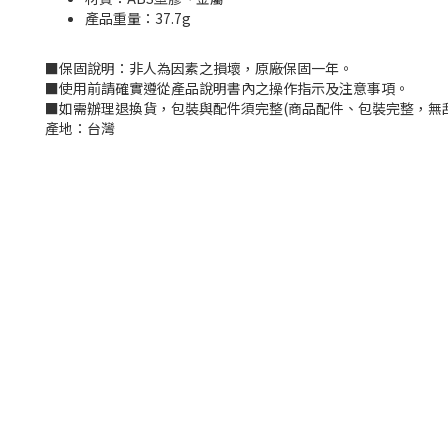
產品重量：37.7g
■
保固說明：非人為因素之損壞，原廠保固一年。
■
使用前請確實遵從產品說明書內之操作指示及注意事項。
■
如需辦理退換貨，包裝與配件須完整
(
商品配件、包裝完整，無
產地：台灣