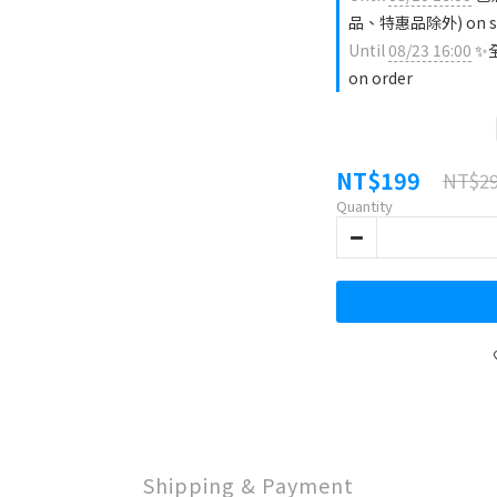
品、特惠品除外) on sele
Until
08/23 16:00
✨全
on order
NT$199
NT$2
Quantity
Shipping & Payment