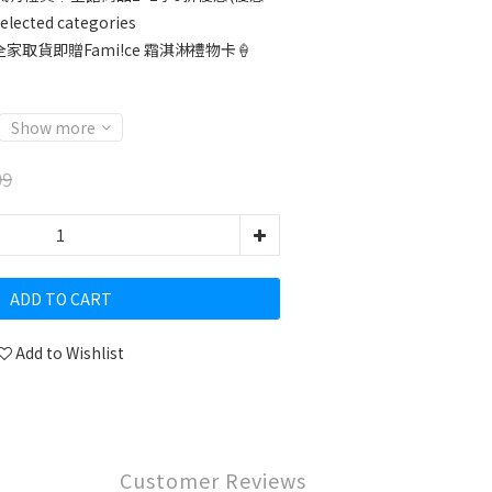
cted categories
家取貨即贈Fami!ce 霜淇淋禮物卡🍦
Show more
99
ADD TO CART
Add to Wishlist
Customer Reviews