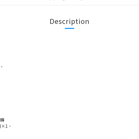
Description
)，
母轉
頭×1、