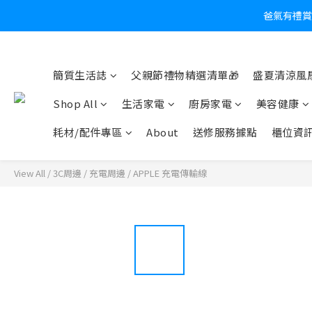
爸氣有禮賞
炎
簡質生活誌
父親節禮物精選清單🎁
盛夏清涼風扇
Shop All
生活家電
廚房家電
美容健康
耗材/配件專區
About
送修服務據點
櫃位資
View All
/
3C周邊
/
充電周邊
/
APPLE 充電傳輸線