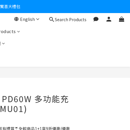
個驚喜大禮包
English
Search Products
零！
roducts
貨
】PD60W 多功能充
MU01)
氣有禮賞🤵全館商品1+1享9折優惠(優惠