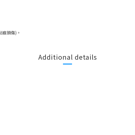
刮痕損傷
)
。
Additional details