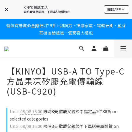
KINYO質感生活
新會員送$100購物金✨再享消費回饋無極限
開啟APP 享隱藏優惠
開館慶優惠開跑！下載享$50購物金
爸氣有禮賞🎁全館任2件9折✨刮鬍刀、按摩家電、電動牙刷、藍芽
新會員送$100購物金✨再享消費回饋無極限
耳機🎀給爸爸一個驚喜大禮包
炎熱夏日救星☀️秒凍扇登場💙半導體製冷 x 微米級冰霧，一秒開
凍，熱感歸零！
【KINYO】USB-A TO Type-C
新會員送$100購物金✨再享消費回饋無極限
方晶果凍矽膠充電傳輸線
(USB-C920)
Until
08/08 16:00
限時8天 歡慶父親節🤵指定品2件88折 on
selected categories
Until
08/08 16:00
限時8天 歡慶父親節🤵下單送金屬鬧鐘 on