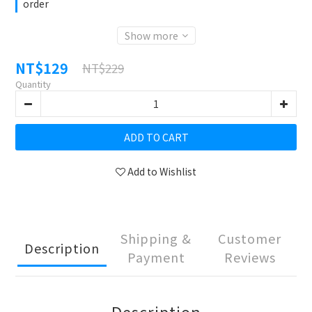
order
Show more
NT$129
NT$229
Quantity
ADD TO CART
Add to Wishlist
Shipping &
Customer
Description
Payment
Reviews
Description