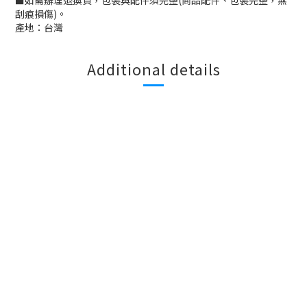
■
如需辦理退換貨，包裝與配件須完整
(
商品配件、包裝完整，無
刮痕損傷
)
。
產地：台灣
Additional details