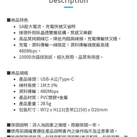
■
商品特色
5A超大電流，充電快速又省時
接頭外殼採晶透雙層結構，質感又美觀
高品質純銅線芯，降低內阻與線損，充電傳輸快又穩。
充電、資料傳輸一線搞定！資料傳輸速度最高達
480Mbps。
10000次插拔測試，經久耐用、品質有保證。
■
商品規格
產品接頭：USB-A公/Type-C
線材長度：1M±3%
資料傳輸：480Mbps
產品材質：PVC塑膠+金屬
產品重量：28.5g
包裝尺寸：W72ｘH123(含吊口150)ｘD20mm
■
保固說明：非人為因素之損壞，原廠保固一年。
■
使用前請確實遵從產品說明書內之操作指示及注意事項。