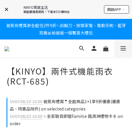
新會員送$100購物金✨再享消費回饋無極限
KINYO質感生活
開啟APP 享隱藏優惠
開館慶優惠開跑！下載享$50購物金
爸氣有禮賞🎁全館任2件9折✨刮鬍刀、按摩家電、電動牙刷、藍芽
新會員送$100購物金✨再享消費回饋無極限
耳機🎀給爸爸一個驚喜大禮包
炎熱夏日救星☀️秒凍扇登場💙半導體製冷 x 微米級冰霧，一秒開
凍，熱感歸零！
新會員送$100購物金✨再享消費回饋無極限
【KINYO】兩件式機能雨衣
(RCT-685)
Until
08/10 16:00
爸氣有禮賞🤵全館商品1+1享9折優惠(優惠
品、特惠品除外) on selected categories
Until
08/23 16:00
✨全家取貨即贈Fami!ce 霜淇淋禮物卡🍦 on
order