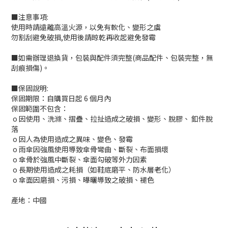
■注意事項:
使用時請遠離高溫火源，以免有軟化、變形之虞
勿割刮避免破損,使用後請晾乾再收起避免發霉
■如需辦理退換貨，包裝與配件須完整(商品配件、包裝完整，無
刮痕損傷)。
■保固說明:
保固期限：自購買日起 6 個月內
保固範圍不包含：
o 因使用、洗滌、摺疊、拉扯造成之破損、變形、脫膠、 釦件脫
落
o 因人為使用造成之異味、變色、發霉
o 雨傘因強風使用導致傘骨彎曲、斷裂、布面損壞
o 傘骨於強風中斷裂、傘面勾破等外力因素
o 長期使用造成之耗損（如鞋底磨平、防水層老化）
o 傘面因磨損、污損、曝曬導致之破損、褪色
產地：中國