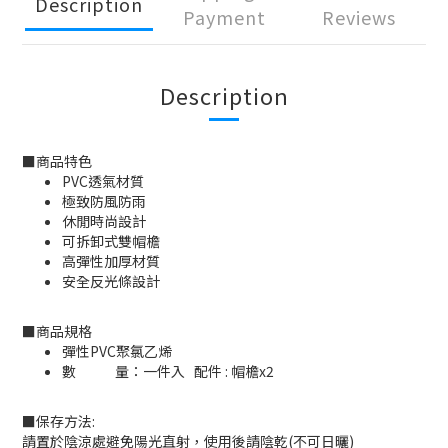
Description
Payment
Reviews
Description
■商品特色
PVC透氣材質
極致防風防雨
休閒時尚設計
可拆卸式雙帽檐
高彈性加厚材質
安全反光條設計
■商品規格
彈性PVC聚氯乙烯
數 量：一件入 配件 : 帽檐x2
■保存方法:
請置於陰涼處避免陽光直射，使用後請陰乾(不可日曬)