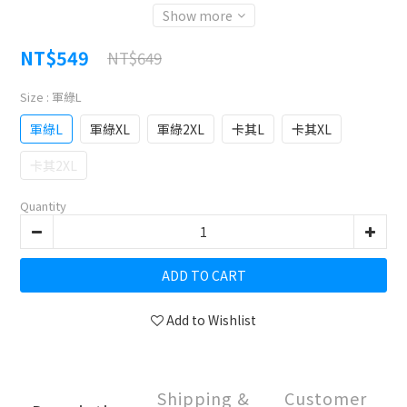
Show more
NT$549
NT$649
Size
: 軍綠L
軍綠L
軍綠XL
軍綠2XL
卡其L
卡其XL
卡其2XL
Quantity
ADD TO CART
Add to Wishlist
Shipping &
Customer