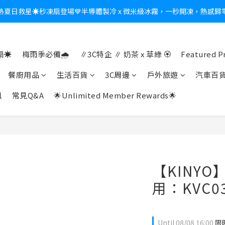
熱夏日救星☀️秒凍扇登場💙半導體製冷 x 微米級冰霧，一秒開凍，熱感歸
新會員送$100購物金✨再享消費回饋無極限
新會員送$100購物金✨再享消費回饋無極限
☀️
梅雨季必備🌧️
∥3C特企 ∥ 奶茶 x 草綠 🏵
Featured P
餐廚用品
生活百貨
3C周邊
戶外旅遊
汽車百
訊
常見Q&A
🌟Unlimited Member Rewards🌟
【KINYO
用：KVC03
Until
08/08 16:00
限時