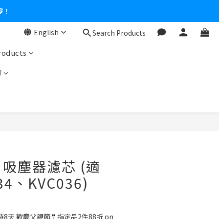
零！
English
Search Products
roducts
貨
】吸塵器濾芯 (適
4、KVC036)
8天 歡慶父親節🤵指定品2件88折 on