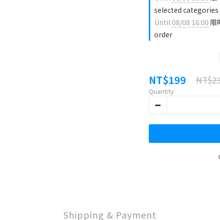
selected categories
Until
08/08 16:00
限
order
NT$199
NT$2
Quantity
Shipping & Payment