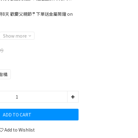
時8天 歡慶父親節🤵下單送金屬鬧鐘 on
Show more
99
宙橘
ADD TO CART
Add to Wishlist