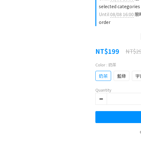
selected categories
Until
08/08 16:00
限
order
NT$199
NT$2
Color
: 奶茶
奶茶
藍綠
宇
Quantity