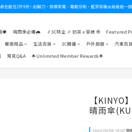
🎁全館任2件9折✨刮鬍刀、按摩家電、電動牙刷、藍芽耳機🎀給爸爸一
新會員送$100購物金✨再享消費回饋無極限
熱夏日救星☀️秒凍扇登場💙半導體製冷 x 微米級冰霧，一秒開凍，熱感歸
☀️
梅雨季必備🌧️
∥3C特企 ∥ 奶茶 x 草綠 🏵
Featured P
新會員送$100購物金✨再享消費回饋無極限
餐廚用品
生活百貨
3C周邊
戶外旅遊
汽車百
訊
常見Q&A
🌟Unlimited Member Rewards🌟
【KINY
晴雨傘(KU-
Until
08/08 16:00
限時