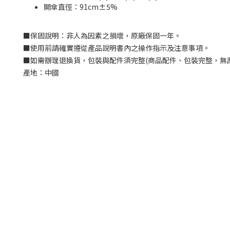
開傘直徑：91cm±5%
■
保固說明：非人為因素之損壞，原廠保固一年。
■
使用前請確實遵從產品說明書內之操作指示及注意事項。
■
如需辦理退換貨，包裝與配件須完整
(
商品配件、包裝完整，無
產地：中國