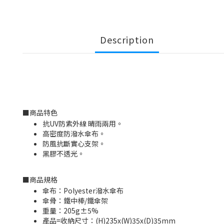
Description
■
商品特色
抗UV防紫外線 晴雨兩用。
高密度防潑水傘布。
防風抗斷實心支架。
黑膠不透光。
■
商品規格
傘布：Polyester潑水傘布
傘骨：鐵中棒/鐵傘架
重量：205g±5%
產品=收納尺寸：(H)235x(W)35x(D)35mm