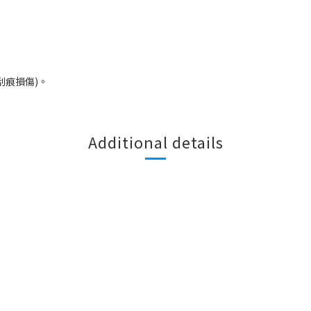
刮痕損傷
)
。
Additional details