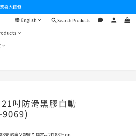
個驚喜大禮包
English
Search Products
零！
roducts
貨
O】21吋防滑黑膠自動
9069)
8天 歡慶父親節🤵指定品2件88折 on