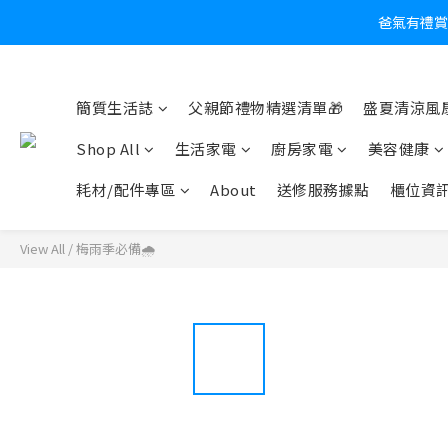
爸氣有禮賞
炎
簡質生活誌
父親節禮物精選清單🎁
盛夏清涼風扇
Shop All
生活家電
廚房家電
美容健康
耗材/配件專區
About
送修服務據點
櫃位資
View All
/
梅雨季必備🌧️