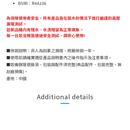
BSMI：
R4A106
為保障使用者安全，所有產品皆在裝水的情況下進行嚴謹的高壓
漏電測試。
若新品桶内有殘水、水漬殘留為正常現象。
每一台足浴機皆通過安全測試，請安心使用!
■
保固說明：非人為因素之損壞，原廠保固一年。
■
使用前請確實遵從產品說明書內之操作指示及注意事項。
■
如需辦理退換貨，包裝與配件須完整
(
商品配件、包裝完整，無
刮痕損傷
)
。
產地：中國
Additional details