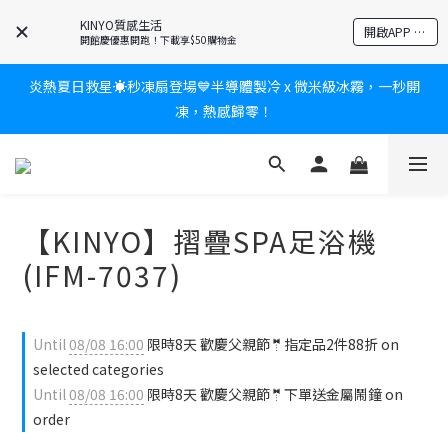
爸氣有禮賞🎁全館任2件9折✨刮鬍刀、按摩家電、電動牙刷、藍芽
KINYO質感生活
耳機🎀給爸爸一個驚喜大禮包
開啟APP 享隱藏優惠
開館慶優惠開跑！下載享$50購物金
炎熱夏日救星☀️秒凍扇登場💙半導體製冷 x 微米級冰霧，一秒開
新會員送$100購物金✨再享消費回饋無極限
凍，熱感歸零！
新會員送$100購物金✨再享消費回饋無極限
【KINYO】摺疊SPA足浴機
(IFM-7037)
Until
08/08 16:00
限時8天 歡慶父親節🤵指定品2件88折 on
selected categories
Until
08/08 16:00
限時8天 歡慶父親節🤵下單送金屬鬧鐘 on
order