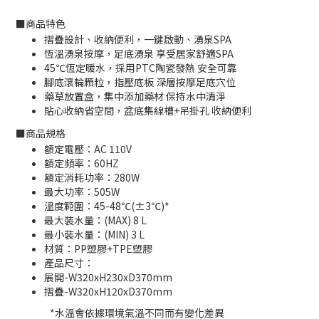
■
商品特色
摺疊設計、收納便利，一鍵啟動、湧泉SPA
恆溫湧泉按摩，足底湧泉 享受居家舒適SPA
45℃恆定暖水，採用PTC陶瓷發熱 安全可靠
腳底滾輪顆粒，指壓底板 深層按摩足底穴位
藥草放置盒，集中添加藥材 保持水中清淨
貼心收納省空間，盆底集線槽+吊掛孔 收納便利
■
商品規格
額定電壓：AC 110V
額定頻率：60HZ
額定消耗功率：280W
最大功率：505W
溫度範圍：45-48℃(±3℃)*
最大裝水量：(MAX) 8 L
最小裝水量：(MIN) 3 L
材質：PP塑膠+TPE塑膠
產品尺寸：
展開-W320xH230xD370mm
摺疊-W320xH120xD370mm
*水溫會依據環境氣溫不同而有變化差異