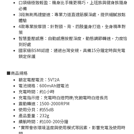
口袋級極致輕盈：機身比手機更精巧，上班族與健身族隨身
必備
3段無刷馬達變速：專業力道直達筋膜深處，提供細膩放鬆
體驗
4款專業按摩頭：針對頸、背、四肢量身打造，全身精準對
策
智慧重壓感應：自動感應按壓深度，動態調節轉速，力度恰
到好處
國家級BSMI認證：通過台灣安規，具備15分鐘定時與充電
鎖定保護
■
商品規格
額定電壓電流：5V?2A
電池規格：600mAh鋰電池
充電時間：約1小時
充電指示燈：充電時白燈閃爍/充飽電時白燈長亮
震動轉速：1500-2000RPM
使用分貝：約55dB
產品重量：232g
續航時間：約100-200分鐘
*實際會依環境溫度與使用模式等因素，影響充電及使用時
間