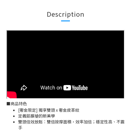
Description
■
商品特色
[奢金限定] 獨享雙頭 x 奢金皮革紋
定義筋膜槍的新美學
雙頭倍效放鬆：雙倍按摩面積，效率加倍；穩定性高、不震
手