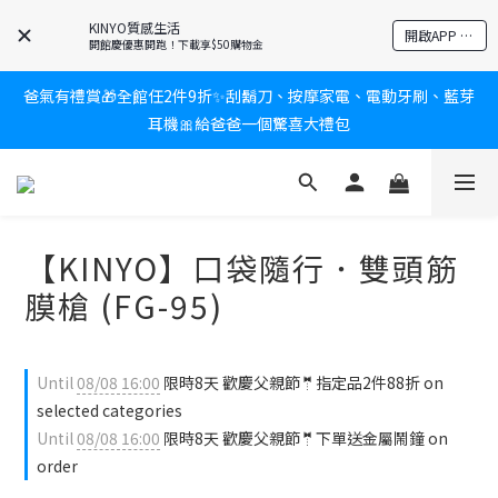
KINYO質感生活
新會員送$100購物金✨再享消費回饋無極限
開啟APP 享隱藏優惠
開館慶優惠開跑！下載享$50購物金
爸氣有禮賞🎁全館任2件9折✨刮鬍刀、按摩家電、電動牙刷、藍芽
新會員送$100購物金✨再享消費回饋無極限
耳機🎀給爸爸一個驚喜大禮包
炎熱夏日救星☀️秒凍扇登場💙半導體製冷 x 微米級冰霧，一秒開
凍，熱感歸零！
【KINYO】口袋隨行．雙頭筋
新會員送$100購物金✨再享消費回饋無極限
膜槍 (FG-95)
Until
08/08 16:00
限時8天 歡慶父親節🤵指定品2件88折 on
selected categories
Until
08/08 16:00
限時8天 歡慶父親節🤵下單送金屬鬧鐘 on
order