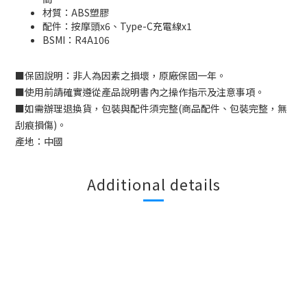
材質：ABS塑膠
配件：按摩頭x6、Type-C充電線x1
BSMI：
R4A106
■
保固說明：非人為因素之損壞，原廠保固一年。
■
使用前請確實遵從產品說明書內之操作指示及注意事項。
■
如需辦理退換貨，包裝與配件須完整
(
商品配件、包裝完整，無
刮痕損傷
)
。
產地：中國
Additional details