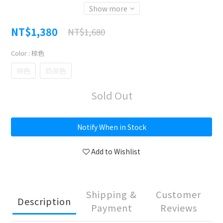
Show more
NT$1,380
NT$1,680
Color
: 棕色
棕色
奶茶色
Sold Out
Notify When in Stock
Add to Wishlist
Shipping &
Customer
Description
Payment
Reviews