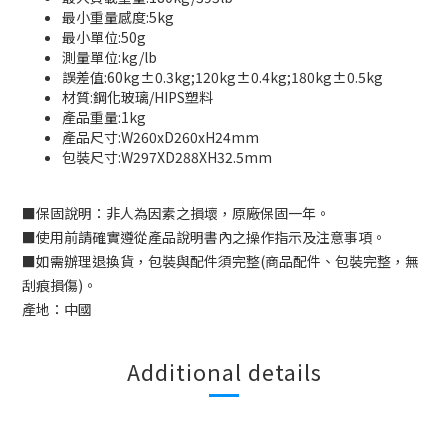
最小重量感度:5kg
最小單位:50g
測量單位:kg/lb
誤差值:60kg±0.3kg;120kg±0.4kg;180kg±0.5kg
材質:鋼化玻璃/HIPS塑料
產品重量:1kg
產品尺寸:W260xD260xH24mm
包裝尺寸:W297XD288XH32.5mm
■
保固說明：非人為因素之損壞，原廠保固一年。
■
使用前請確實遵從產品說明書內之操作指示及注意事項。
■
如需辦理退換貨，包裝與配件須完整
(
商品配件、包裝完整，無
刮痕損傷
)
。
產地：中國
Additional details