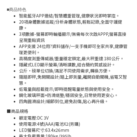
■
商品特色
智能藍牙APP連結/智慧體重管理,健康狀況即時掌控。
20項身體數據追蹤/分析身體狀態,輕鬆記錄,全面守護健
康。
3項數據-螢幕即時輪播顯示/無需每次次啟APPP,螢幕直接
呈現重點資訊
APP支援 24位用?資料儲存/一支手機即可全家共享,健康管
理更便利。
高精度測重傳威器/重量穩定鎖定,最大秤重達 180公斤。
隱藏式LED顯示螢幕/清晰讀數,結合簡約質感設計。
公斤·磅單位切換/滿足不同使用需求,轉換方便。
隨踏即秤,免開關設計/踏上即測量,離開自動關機,省電又智
慧。
低電量與超載提示/即時提醒電量狀態與使用安全。
鋼化玻璃秤面+防滑底墊/穩固安全,日常使用更安心。
四角圓滑設計/細節到位,避免刮傷,貼心再升級。
■
商品規格
額定電壓:DC 3V
使用電源:4號(AAA)電池X2(另購)
LED螢幕尺寸:63.4x26mm
最大負載重量:180kg/395lb