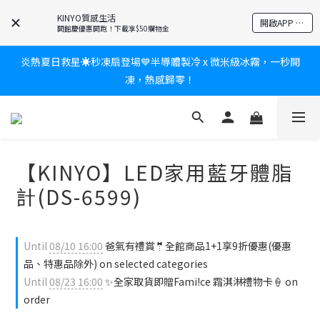
爸氣有禮賞🎁全館任2件9折✨刮鬍刀、按摩家電、電動牙刷、藍芽
KINYO質感生活
開啟APP 享隱藏優惠
耳機🎀給爸爸一個驚喜大禮包
開館慶優惠開跑！下載享$50購物金
炎熱夏日救星☀️秒凍扇登場💙半導體製冷 x 微米級冰霧，一秒開
新會員送$100購物金✨再享消費回饋無極限
凍，熱感歸零！
新會員送$100購物金✨再享消費回饋無極限
【KINYO】LED家用藍牙體脂
計(DS-6599)
Until
08/10 16:00
爸氣有禮賞🤵全館商品1+1享9折優惠(優惠
品、特惠品除外) on selected categories
Until
08/23 16:00
✨全家取貨即贈Fami!ce 霜淇淋禮物卡🍦 on
order