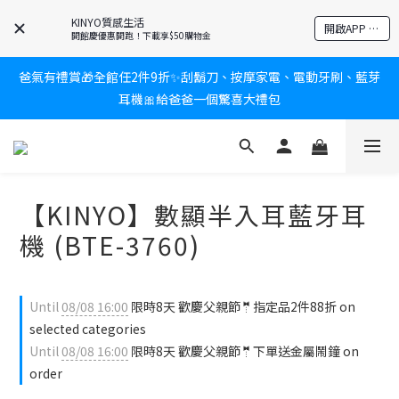
KINYO質感生活
新會員送$100購物金✨再享消費回饋無極限
開啟APP 享隱藏優惠
開館慶優惠開跑！下載享$50購物金
爸氣有禮賞🎁全館任2件9折✨刮鬍刀、按摩家電、電動牙刷、藍芽
新會員送$100購物金✨再享消費回饋無極限
耳機🎀給爸爸一個驚喜大禮包
炎熱夏日救星☀️秒凍扇登場💙半導體製冷 x 微米級冰霧，一秒開
凍，熱感歸零！
【KINYO】數顯半入耳藍牙耳
新會員送$100購物金✨再享消費回饋無極限
機 (BTE-3760)
Until
08/08 16:00
限時8天 歡慶父親節🤵指定品2件88折 on
selected categories
Until
08/08 16:00
限時8天 歡慶父親節🤵下單送金屬鬧鐘 on
order