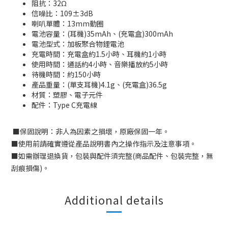
阻抗：32Ω
信噪比：109±3dB
喇叭單體：13mm動圈
電池容量：(耳機)35mAh、(充電盒)300mAh
電池型式：加板聚合物鋰電池
充電時間：充電盒約1.5小時、耳機約1小時
使用時間：通話約4小時、音樂播放約5小時
待機時間：約150小時
產品重量：(單支耳機)4.1g、(充電盒)36.5g
材質：塑膠、電子元件
配件：Type C充電線
■
保固說明：非人為因素之損壞，原廠保固一年。
■
使用前請確實遵從產品說明書內之操作指示及注意事項。
■
如需辦理退換貨，包裝與配件須完整
(
商品配件、包裝完整，無
刮痕損傷
)
。
Additional details