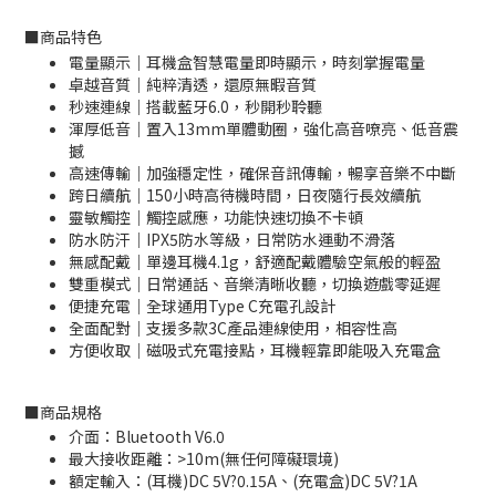
■
商品特色
電量顯示｜耳機盒智慧電量即時顯示，時刻掌握電量
卓越音質｜純粹清透，還原無暇音質
秒速連線｜搭載藍牙6.0，秒開秒聆聽
渾厚低音｜置入13mm單體動圈，強化高音嘹亮、低音震
撼
高速傳輸｜加強穩定性，確保音訊傳輸，暢享音樂不中斷
跨日續航｜150小時高待機時間，日夜隨行長效續航
靈敏觸控｜觸控感應，功能快速切換不卡頓
防水防汗｜IPX5防水等級，日常防水運動不滑落
無感配戴｜單邊耳機4.1g，舒適配戴體驗空氣般的輕盈
雙重模式｜日常通話、音樂清晰收聽，切換遊戲零延遲
便捷充電｜全球通用Type C充電孔設計
全面配對｜支援多款3C產品連線使用，相容性高
方便收取｜磁吸式充電接點，耳機輕靠即能吸入充電盒
■
商品規格
介面：Bluetooth V6.0
最大接收距離：>10m(無任何障礙環境)
額定輸入：(耳機)DC 5V?0.15A、(充電盒)DC 5V?1A