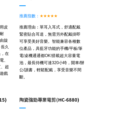
推薦指數：
★★★★★
用皮
推薦理由：單耳入耳式，舒適配戴
耐
緊密貼合耳道，無需另外配戴掛即
由
旋
可享受美好音樂。智能兼容各種數
，長久
位產品，具藍牙功能的手機/平板/筆
果，在
電/桌機通通都OK!搭載超大容量電
電、
池，最長待機可達320小時，開車/辦
質、超
公/讀書，輕鬆配戴，享受音樂不間
遊戲
斷。
15)
陶瓷強勁專業電剪(
HC-6880)