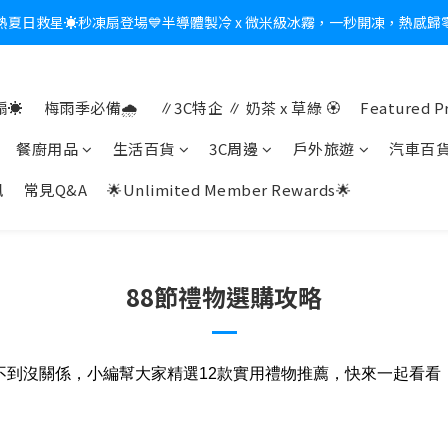
熱夏日救星☀️秒凍扇登場💙半導體製冷 x 微米級冰霧，一秒開凍，熱感歸
新會員送$100購物金✨再享消費回饋無極限
新會員送$100購物金✨再享消費回饋無極限
☀️
梅雨季必備🌧️
∥3C特企 ∥ 奶茶 x 草綠 🏵
Featured P
餐廚用品
生活百貨
3C周邊
戶外旅遊
汽車百
訊
常見Q&A
🌟Unlimited Member Rewards🌟
88節禮物選購攻略
不到沒關係，小編幫大家精選12款實用禮物推薦，快來一起看看