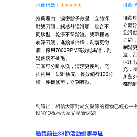
推薦指數：
★★★★★
推薦
推薦
推薦理由：濃密鬍子救星！立體浮
立體
動雙刀頭，觸感舒適滑順，貼合不
您滑
同臉型，乾淨不留鬍渣。雙環極速
刀網
剃淨刀網，進鬚量倍增，剃鬍更徹
剃鬍更
底！採用7800RPM高效能馬達，刮
達，
鬍俐落不扯毛。
採用
T
刀頭可分離水洗，清潔更便利。充
充，長
插兩用，1.5
H
快充，長效續行120分
川藍
鐘，便攜修剪，立刻有型。
都能帥
到這裡，相信大家對於父親節的禮物已經心中
KINYO祝福大家父親節快樂!
點我前往88節活動選購專區