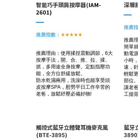
智能巧手頭肩按摩器(
IAM-
深層舒
2601)
推薦
推薦指數：
★★★★★
推薦理
簡單就
推薦理由：使用揉捏震動調節，6大
動電
按摩手法，開、合、推、拉、揉、
小時，
抓，多用途全身按摩。定點指壓功
速，
能，全方位舒緩放鬆。
輕鬆
防水乾濕兩用，洗澡時也能享受頭
部位
皮按摩SP
A，慰勞平日工作辛苦的
讓老爸
老爸，放鬆紓壓必備好物!
工搥
觸控式藍牙立體聲耳機麥克風
藍牙
(BTE-3895)
3890