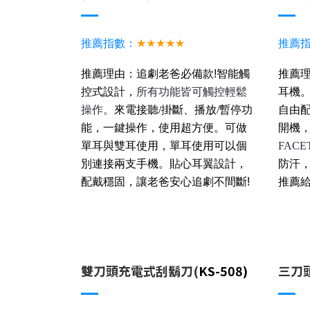
推薦指數：
★★★★★
推薦
推薦理由：追劇老爸必備款!
智能觸
推薦
控式設計，
所有功能皆可觸控輕鬆
耳機。
操作。
來電接聽/掛斷、播放/暫停功
自由
能，一鍵操作，使用超方便。可做
開機
單耳與雙耳使用，單耳使用可以個
FACE
別連接兩支手機。貼心耳翼設計，
防汗
配戴穩固，
讓老爸安心追劇不間斷!
推薦給
雙刀頭充電式刮鬍刀(
KS-508)
三刀