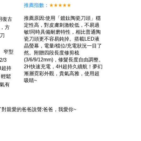
推薦指數：
★★★★★
推薦原因:使用「鍍鈦陶瓷刀頭」穩
用復古
定性高，對皮膚刺激較低，不易過
，方
敏!同時具備耐磨特性，相比普通陶
微刀
瓷刀頭更不容易鈍掉。搭載LED液
晶螢幕，電量/檔位/充電狀況一目了
。窄型
然。附贈四段長度修剪梳
(3/6/9/12mm)，修髮長度自由調整。
/3 
2H快速充電，4H超持久續航！夢幻
H超持
漸層霓彩外觀，貴氣高雅，使用超
，輕鬆
吸睛~
氣有
了對親愛的爸爸說聲:爸爸，我愛你~