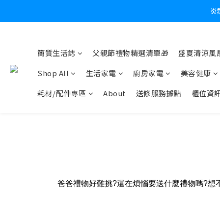
炎
簡質生活誌
父親節禮物精選清單🎁
盛夏清涼風扇
Shop All
生活家電
廚房家電
美容健康
耗材/配件專區
About
送修服務據點
櫃位資
爸爸禮物好難挑?還在煩惱要送什麼禮物嗎?想