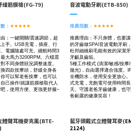
緩筋膜槍(FG-79)
音波電動牙刷(ETB-850)
指數：
★★★★★
推薦指數：
★★★★★
由：一鍵開關/震速調節，超
推薦理由：不只身體，也要讓
上手。USB充電，插座、行
的牙齒做SPA!音波電動牙刷
源、電腦隨處可充。續航時間3
杜邦細緻刷毛能有效的深潔牙
最大馬力3200RPM。六檔震
牙齦及齒垢。
針對不同身體狀況調整速度。
5種工作模式 (清潔/敏感/按摩/
更換四款按摩頭，舒緩全身各
拋光)，自由選擇適合強度。IP
。你可以幫老爸按摩，也可以
全機防水，使用安全更放心。
自己操作!就讓筋膜槍取代人
式充電，充飽電可使用時間長
背吧，使用方便、更強更舒服~
天。守護老爸牙齒健康，也守
爸嶄露的健康笑容！
立體聲耳機麥克風
(BTE-
藍牙頭戴式立體聲耳麥(
E
)
2124)