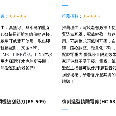
指數：
★★★★★
推薦指數：
★★★★☆
理由：真無線、無束縛的藍芽
推薦理由：電競老爸必推！使
10M超長距離無線傳輸連接，
質透氣耳罩，配戴輕盈、舒適
配戴
單耳或雙耳使用。
取出即
用。
可調整式頭戴與耳麥
，
自
，輕鬆配對。
支援APP、
轉、隨心調整。輕量化220g
TIME、LINE通話。
IPX5防水
配戴零壓力!優異噪音隔絕效
，用力揮灑汗水也無所畏懼，
家玩遊戲不受干擾。電腦、筆
熱愛運動的老爸們! 
遊戲主機都可以使用!超強音
強臨場感，給老爸身歷其境的
體驗！
頭極速刮鬍刀(
KS-509)
復刻造型精雕電剪(
HC-68