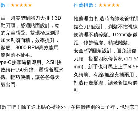
指數：
★★★★★
推薦指數：
★★★★★
理由：超美型刮鬍刀大推！
3D
推薦理由:打造時尚帥老爸!採
浮動刀頭，
舒適貼面設計，給
鏤空刀頭設計，剃髮不擋視線
動的完美感受。雙環極速剃淨
便清理不積碎髮。0.2mm超
，加大剃鬍面積，效率提升，
距，修飾輪廓、精緻雕髮。
徹底。8000 RPM高效能馬
安全R型圓角設計，避免誤傷
刮鬍俐落不扯毛。
刀頭，搭配四段修剪梳 (1/1.5/2
ype-C接頭隨插即用、2.5
H
快
mm)，新手也可馬上上手!4.5
效續行150分鐘。質感漸層冰
久續航
、
有線/無線充插兩用
外觀、輕巧便攜，讓爸爸每天
打造行走髮廊，讓老爸隨時帥
氣出門!
型。
有數了吧！
除了送上貼心禮物外，在這個特別的日子裡，也
別忘