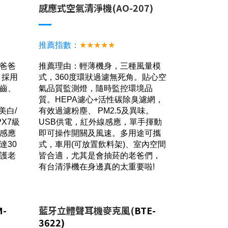
感應式空氣清淨機(AO-207)
推薦指數：
★★★★★
爸爸
推薦理由：輕薄機身，三種風量模
，採用
式，360度環狀過濾無死角。貼心空
齒、
氣品質監測燈，隨時監控環境品
質。HEPA濾心+活性碳除臭濾網，
美白/
有效過濾粉塵、 PM2.5及異味。
X7級
USB供電，紅外線感應，單手揮動
感應
即可操作開關及風速。多用途可攜
達30
式，車用(可放置飲料架)、室內空間
護老
皆合適，尤其是會抽菸的老爸們，
有台清淨機在身邊真的太重要啦!
M-
藍牙立體聲耳機麥克風(
BTE-
3622)