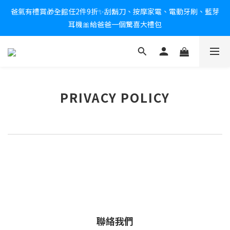
爸氣有禮賞🎁全館任2件9折✨刮鬍刀、按摩家電、電動牙刷、藍芽
新會員送$100購物金✨再享消費回饋無極限
耳機🎀給爸爸一個驚喜大禮包
炎熱夏日救星☀️秒凍扇登場💙半導體製冷 x 微米級冰霧，一秒開
凍，熱感歸零！
新會員送$100購物金✨再享消費回饋無極限
PRIVACY POLICY
聯絡我們