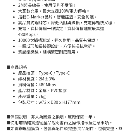
2M超長線長，使用便利不受限！
大瓦數充電，最大支援100W電力傳輸。
搭載E-Marker晶片，智能控溫，安全防護。
高品質純銅線芯，降低內阻與線損，充電傳輸快又穩。
充電、資料傳輸一線搞定！資料傳輸速度最高達
480Mbps。
10000次插拔測試，經久耐用、品質有保證。
一體成形加長接頭設計，方便拔插抗彎折。
質感編織線，結構緊密耐磨耐用。
■
商品規格
產品接頭：Type-C / Type-C
線材長度：2M±3%
資料傳輸：480Mbps
產品材質：金屬、PVC塑膠
產品重量：76g
包裝尺寸：w72ｘD30ｘH177mm
■
保固說明：非人為因素之損壞，原廠保固一年。
■
使用前請確實遵從產品說明書內之操作指示及注意事項。
■
如需辦理退換貨，包裝與配件須完整
(
商品配件、包裝完整，無