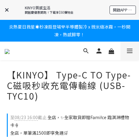
爸氣有禮賞🎁全館任2件9折✨刮鬍刀、按摩家電、電動牙刷、藍芽
KINYO質感生活
開啟APP 享隱藏優惠
耳機🎀給爸爸一個驚喜大禮包
開館慶優惠開跑！下載享$50購物金
炎熱夏日救星☀️秒凍扇登場💙半導體製冷 x 微米級冰霧，一秒開
新會員送$100購物金✨再享消費回饋無極限
凍，熱感歸零！
新會員送$100購物金✨再享消費回饋無極限
【KINYO】 Type-C TO Type-
C磁吸秒收充電傳輸線 (USB-
TYC10)
至
08/23 16:00
截止
全店，✨全家取貨即贈Fami!ce 霜淇淋禮物
卡🍦
全店，單筆滿1500即享免運🛒