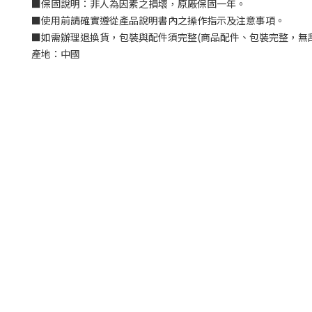
■
保固說明：非人為因素之損壞，原廠保固一年。
■
使用前請確實遵從產品說明書內之操作指示及注意事項。
■
如需辦理退換貨，包裝與配件須完整
(
商品配件、包裝完整，無
產地：中國