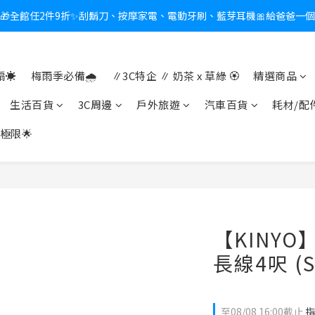
🎁全館任2件9折✨刮鬍刀、按摩家電、電動牙刷、藍芽耳機🎀給爸爸一
新會員送$100購物金✨再享消費回饋無極限
熱夏日救星☀️秒凍扇登場💙半導體製冷 x 微米級冰霧，一秒開凍，熱感歸
☀️
梅雨季必備🌧️
∥3C特企 ∥ 奶茶 x 草綠 🏵
精選商品
新會員送$100購物金✨再享消費回饋無極限
生活百貨
3C周邊
戶外旅遊
汽車百貨
耗材/配
極限🌟
【KINYO
長線4呎 (S
至
08/08 16:00
截止
指