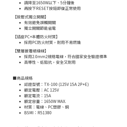
請降至1650W以下、5分鐘後
再按下RESET按鈕即復正常使用
【按壓式獨立開關】
有效避免誤觸開關
獨立開關節能省電
【插座PC+本體防火材質】
採用PC防火材質，耐用不易燃燒
【雙層披覆絕緣線】
採用2.0mm2規格電線，符合國家安全驗證標準
高導性、低阻抗，安全又耐用
■
商品規格
認證型號：TX-100 (125V 15A 2P+E)
額定電壓：AC 125V
額定電流：15A
額定容量：1650W MAX.
材質：電線、PC塑膠、銅
BSMI：
R51380