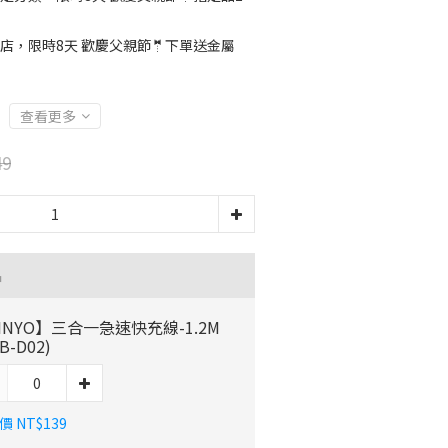
店，限時8天 歡慶父親節🤵下單送金屬
查看更多
49
品
INYO】三合一急速快充線-1.2M
B-D02)
 NT$139