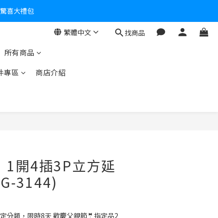
個驚喜大禮包
繁體中文
找商品
零！
所有商品
件專區
商店介紹
】 1開4插3P立方延
G-3144)
定分類，限時8天 歡慶父親節🤵指定品2