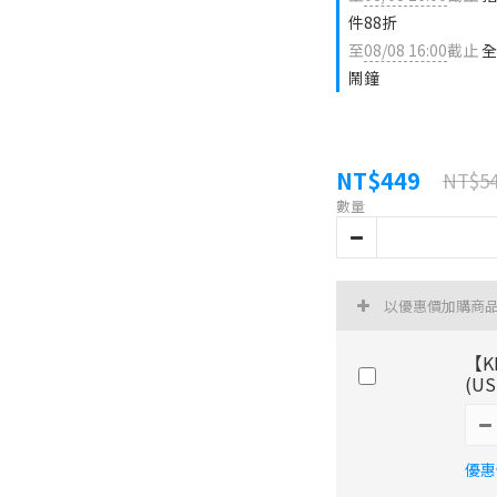
件88折
至
08/08 16:00
截止
全
鬧鐘
NT$449
NT$5
數量
以優惠價加購商
【K
(US
優惠價