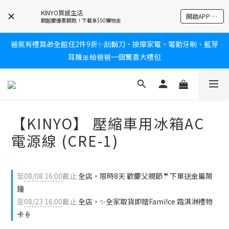
KINYO質感生活
新會員送$100購物金✨再享消費回饋無極限
開啟APP 享隱藏優惠
開館慶優惠開跑！下載享$50購物金
爸氣有禮賞🎁全館任2件9折✨刮鬍刀、按摩家電、電動牙刷、藍芽
新會員送$100購物金✨再享消費回饋無極限
耳機🎀給爸爸一個驚喜大禮包
炎熱夏日救星☀️秒凍扇登場💙半導體製冷 x 微米級冰霧，一秒開
凍，熱感歸零！
【KINYO】 壓縮車用冰箱AC
新會員送$100購物金✨再享消費回饋無極限
電源線 (CRE-1)
至
08/08 16:00
截止
全店，限時8天 歡慶父親節🤵下單送金屬鬧
鐘
至
08/23 16:00
截止
全店，✨全家取貨即贈Fami!ce 霜淇淋禮物
卡🍦