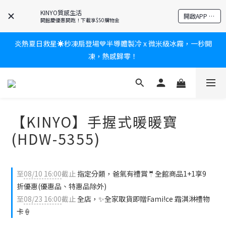
爸氣有禮賞🎁全館任2件9折✨刮鬍刀、按摩家電、電動牙刷、藍芽
KINYO質感生活
開啟APP 享隱藏優惠
耳機🎀給爸爸一個驚喜大禮包
開館慶優惠開跑！下載享$50購物金
炎熱夏日救星☀️秒凍扇登場💙半導體製冷 x 微米級冰霧，一秒開
新會員送$100購物金✨再享消費回饋無極限
凍，熱感歸零！
新會員送$100購物金✨再享消費回饋無極限
【KINYO】手握式暖暖寶
(HDW-5355)
至
08/10 16:00
截止
指定分類，爸氣有禮賞🤵全館商品1+1享9
折優惠(優惠品、特惠品除外)
至
08/23 16:00
截止
全店，✨全家取貨即贈Fami!ce 霜淇淋禮物
卡🍦