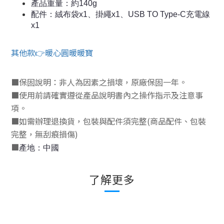
產品重量：約140g
配件：絨布袋x1、掛繩x1、USB TO Type-C充電線
x1
其他款👉暖心圓暖暖寶
■
保固說明：非人為因素之損壞，原廠保固一年。
■
使用前請確實遵從產品說明書內之操作指示及注意事
項。
■
如需辦理退換貨，包裝與配件須完整
(
商品配件、包裝
完整，無刮痕損傷
)
■
產地：中國
了解更多