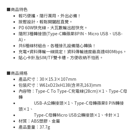
■
商品特色
輕巧便攜，隨行萬用，外出必備！
按壓設計，輕鬆開闔超直覺。
PD 60W快充線，大瓦數輸出超快充。
隨附3種轉接頭(Type-C轉蘋果8PIN、Micro USB、USB-
A)，
共6種線材組合，各種接孔設備隨心轉換！
充電+資料傳輸一線搞定！資料傳輸速度最高達480Mbps。
貼心卡針及SIM/TF雙卡槽，方便收納不怕丟。
■
商品規格
產品尺寸：30×15.3×107mm
包裝尺寸：W61xD23xH138(含吊孔163)mm
內容物：Type-C To Type-C充電線(28cm)×1、Type-C母
轉
USB-A公轉接頭×1、Type-C母轉蘋果8 PIN轉接
頭×1、
Type-C母轉Micro USB公轉接頭×1、卡針×1
材質：ABS塑膠、金屬
產品重量：37.7g