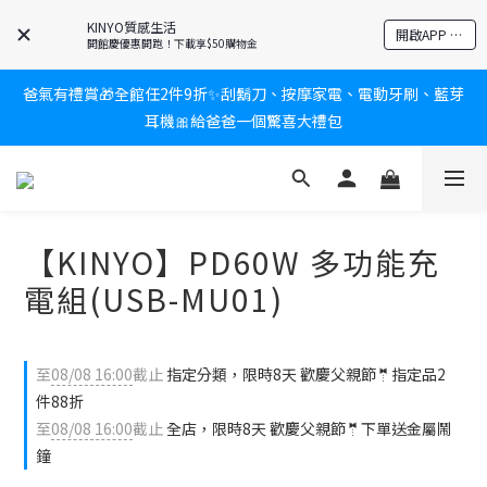
KINYO質感生活
新會員送$100購物金✨再享消費回饋無極限
開啟APP 享隱藏優惠
開館慶優惠開跑！下載享$50購物金
爸氣有禮賞🎁全館任2件9折✨刮鬍刀、按摩家電、電動牙刷、藍芽
新會員送$100購物金✨再享消費回饋無極限
耳機🎀給爸爸一個驚喜大禮包
炎熱夏日救星☀️秒凍扇登場💙半導體製冷 x 微米級冰霧，一秒開
凍，熱感歸零！
【KINYO】PD60W 多功能充
新會員送$100購物金✨再享消費回饋無極限
電組(USB-MU01)
至
08/08 16:00
截止
指定分類，限時8天 歡慶父親節🤵指定品2
件88折
至
08/08 16:00
截止
全店，限時8天 歡慶父親節🤵下單送金屬鬧
鐘