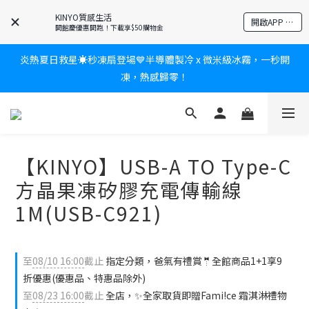
爸氣有禮賞🎁全館任2件9折✨刮鬍刀、按摩家電、電動牙刷、藍芽
KINYO質感生活
開啟APP 享隱藏優惠
耳機🎀給爸爸一個驚喜大禮包
開館慶優惠開跑！下載享$50購物金
炎熱夏日救星☀️秒凍扇登場💙半導體製冷 x 微米級冰霧，一秒開
新會員送$100購物金✨再享消費回饋無極限
凍，熱感歸零！
新會員送$100購物金✨再享消費回饋無極限
【KINYO】USB-A TO Type-C
方晶果凍矽膠充電傳輸線
1M(USB-C921)
至
08/10 16:00
截止
指定分類，爸氣有禮賞🤵全館商品1+1享9
折優惠(優惠品、特惠品除外)
至
08/23 16:00
截止
全店，✨全家取貨即贈Fami!ce 霜淇淋禮物