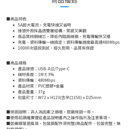
■
商品特色
5A超大電流，充電快速又省時
接頭外殼採晶透雙層結構，質感又美觀
高品質純銅線芯，降低內阻與線損，充電傳輸快又穩
充電、資料傳輸一線搞定！資料傳輸速度最高達480Mbps
10000次插拔測試，經久耐用、品質有保證
■
商品規格
產品接頭：USB-A公/Type-C
線材長度：1M±3%
資料傳輸：480Mbps
產品材質：PVC塑膠+金屬
產品重量：37g
包裝尺寸：W72ｘH123(含吊口150)ｘD25mm
■
保固說明：非人為因素之損壞，原廠保固一年。
■
使用前請確實遵從產品說明書內之操作指示及注意事項。
■
如需辦理退換貨，包裝與配件須完整
(
商品配件、包裝完整，無