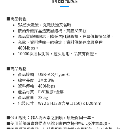
■
商品特色
5A超大電流，充電快速又省時
接頭外殼採晶透雙層結構，質感又美觀
高品質純銅線芯，降低內阻與線損，充電傳輸快又穩。
充電、資料傳輸一線搞定！資料傳輸速度最高達
480Mbps。
10000次插拔測試，經久耐用、品質有保證。
■
商品規格
產品接頭：USB-A公/Type-C
線材長度：1M±3%
資料傳輸：480Mbps
產品材質：PVC塑膠+金屬
產品重量：28.5g
包裝尺寸：W72ｘH123(含吊口150)ｘD20mm
■
保固說明：非人為因素之損壞，原廠保固一年。
■
使用前請確實遵從產品說明書內之操作指示及注意事項。