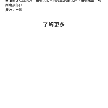
■
如需辦理退換貨，包裝與配件須完整
(
商品配件、包裝完整，無
刮痕損傷
)
。
產地：台灣
了解更多