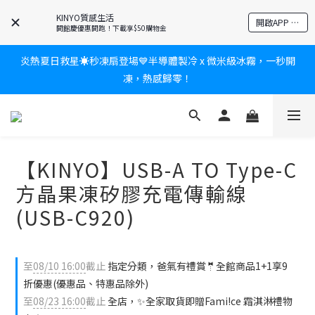
爸氣有禮賞🎁全館任2件9折✨刮鬍刀、按摩家電、電動牙刷、藍芽
KINYO質感生活
開啟APP 享隱藏優惠
耳機🎀給爸爸一個驚喜大禮包
開館慶優惠開跑！下載享$50購物金
炎熱夏日救星☀️秒凍扇登場💙半導體製冷 x 微米級冰霧，一秒開
新會員送$100購物金✨再享消費回饋無極限
凍，熱感歸零！
新會員送$100購物金✨再享消費回饋無極限
【KINYO】USB-A TO Type-C
方晶果凍矽膠充電傳輸線
(USB-C920)
至
08/10 16:00
截止
指定分類，爸氣有禮賞🤵全館商品1+1享9
折優惠(優惠品、特惠品除外)
至
08/23 16:00
截止
全店，✨全家取貨即贈Fami!ce 霜淇淋禮物