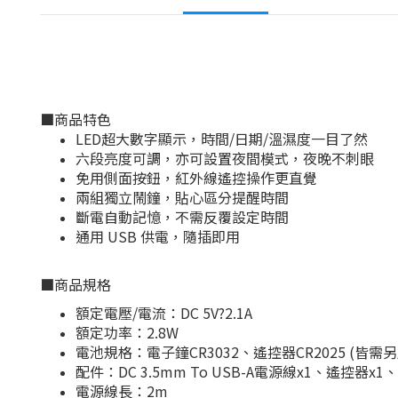
■
商品特色
LED超大數字顯示，時間/日期/溫濕度一目了然
六段亮度可調，亦可設置夜間模式，夜晚不刺眼
免用側面按鈕，紅外線遙控操作更直覺
兩組獨立鬧鐘，貼心區分提醒時間
斷電自動記憶，不需反覆設定時間
通用 USB 供電，隨插即用
■
商品規格
額定電壓/電流：DC 5V?2.1A
額定功率：2.8W
電池規格：電子鐘CR3032、遙控器CR2025 (皆需另
配件：DC 3.5mm To USB-A電源線x1、遙控器
電源線長：2m