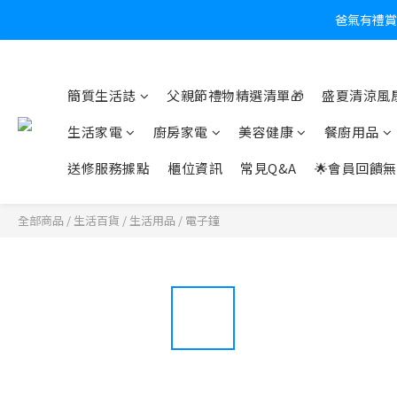
爸氣有禮賞
炎
簡質生活誌
父親節禮物精選清單🎁
盛夏清涼風扇
生活家電
廚房家電
美容健康
餐廚用品
送修服務據點
櫃位資訊
常見Q&A
🌟會員回饋無
全部商品
/
生活百貨
/
生活用品
/
電子鐘