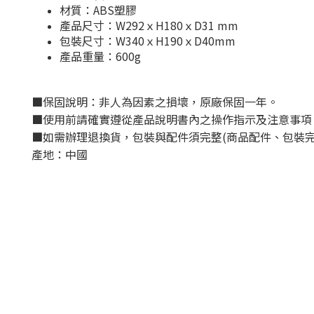
材質：ABS塑膠
產品尺寸：W292ｘH180ｘD31 mm
包裝尺寸：W340ｘH190ｘD40mm
產品重量：600g
■
保固說明：非人為因素之損壞，原廠保固一年。
■
使用前請確實遵從產品說明書內之操作指示及注意事項
■
如需辦理退換貨，包裝與配件須完整
(
商品配件、包裝
產地：中國