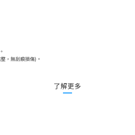
。
完整，無刮痕損傷
)
。
了解更多