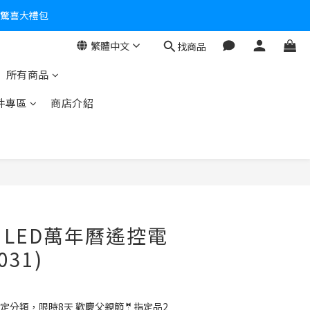
個驚喜大禮包
繁體中文
找商品
零！
所有商品
件專區
商店介紹
O】LED萬年曆遙控電
031)
定分類，限時8天 歡慶父親節🤵指定品2