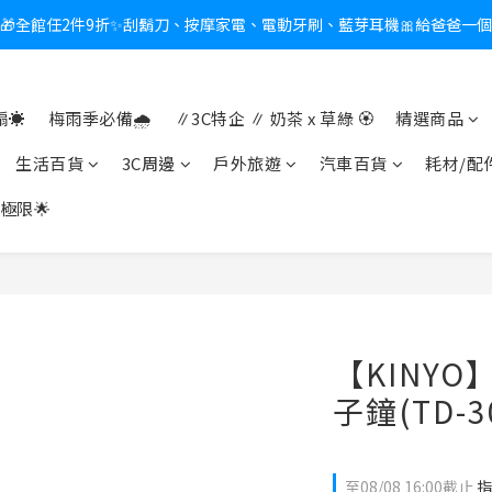
🎁全館任2件9折✨刮鬍刀、按摩家電、電動牙刷、藍芽耳機🎀給爸爸一
新會員送$100購物金✨再享消費回饋無極限
熱夏日救星☀️秒凍扇登場💙半導體製冷 x 微米級冰霧，一秒開凍，熱感歸
☀️
梅雨季必備🌧️
∥3C特企 ∥ 奶茶 x 草綠 🏵
精選商品
新會員送$100購物金✨再享消費回饋無極限
生活百貨
3C周邊
戶外旅遊
汽車百貨
耗材/配
極限🌟
【KINY
子鐘(TD-3
至
08/08 16:00
截止
指