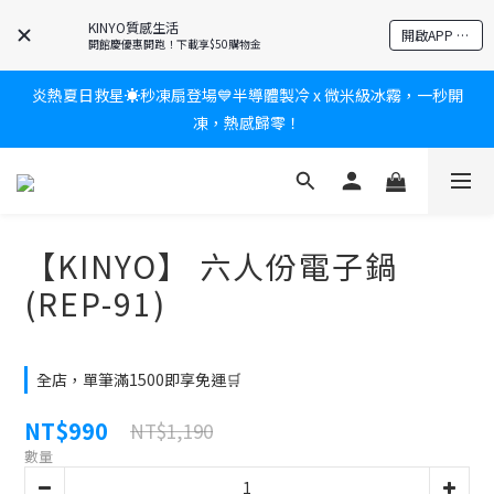
爸氣有禮賞🎁全館任2件9折✨刮鬍刀、按摩家電、電動牙刷、藍芽
KINYO質感生活
開啟APP 享隱藏優惠
耳機🎀給爸爸一個驚喜大禮包
開館慶優惠開跑！下載享$50購物金
炎熱夏日救星☀️秒凍扇登場💙半導體製冷 x 微米級冰霧，一秒開
新會員送$100購物金✨再享消費回饋無極限
凍，熱感歸零！
新會員送$100購物金✨再享消費回饋無極限
【KINYO】 六人份電子鍋
(REP-91)
全店，單筆滿1500即享免運🛒
NT$990
NT$1,190
數量