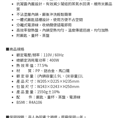
抗凝露內蓋設計，有效減少凝結的蒸氣水回滴，維持米飯品
質
不沾塗層內鍋，飯後沖洗輕鬆簡單
一體式飯匙插槽設計，使用方便不占空間
分離式電源線，收納簡便插電即用
高效率發熱盤，內鍋受熱均勻，溫度傳遞迅速，均勻加熱
附飯匙、量杯、蒸盤
■
商品規格
額定電壓/頻率：110V / 60Hz
總額定消耗電功率：400W
熱 效 率 值：77.5%
材 質：PP、鋁合金、馬口鐵
額 定 容 量：(內鍋容量)1.9L、(米容量)1L
產 品 尺 寸：W205×D225×H235mm
包 裝 尺 寸：W243×D243×H250mm
產 品 重 量：1550g±10%
配 件：飯匙、量杯、蒸盤、電源線
BSMI：
R4A106
■
保固說明：非人為因素之損壞，原廠保固一年。