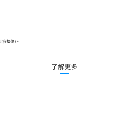
刮痕損傷
)
。
了解更多