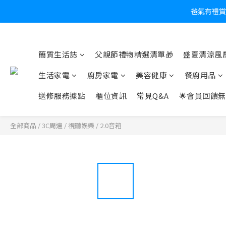
爸氣有禮賞
炎
簡質生活誌
父親節禮物精選清單🎁
盛夏清涼風扇
生活家電
廚房家電
美容健康
餐廚用品
送修服務據點
櫃位資訊
常見Q&A
🌟會員回饋無
全部商品
/
3C周邊
/
視聽娛樂
/
2.0音箱