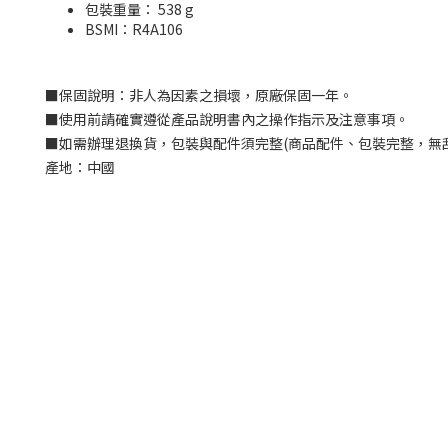
包裝重量： 538 g
BSMI：
R4A106
■
保固說明：非人為因素之損壞，原廠保固一年。
■
使用前請確實遵從產品說明書內之操作指示及注意事項。
■
如需辦理退換貨，包裝與配件須完整
(
商品配件、包裝完整，無
產地：中國