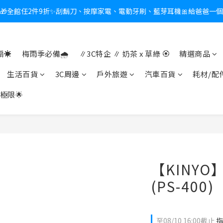
🎁全館任2件9折✨刮鬍刀、按摩家電、電動牙刷、藍芽耳機🎀給爸爸一
新會員送$100購物金✨再享消費回饋無極限
熱夏日救星☀️秒凍扇登場💙半導體製冷 x 微米級冰霧，一秒開凍，熱感歸
☀️
梅雨季必備🌧️
∥3C特企 ∥ 奶茶 x 草綠 🏵
精選商品
新會員送$100購物金✨再享消費回饋無極限
生活百貨
3C周邊
戶外旅遊
汽車百貨
耗材/配
極限🌟
【KINYO
(PS-400)
至
08/10 16:00
截止
指