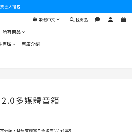
個驚喜大禮包
零！
繁體中文
找商品
所有商品
件專區
商店介紹
】2.0多媒體音箱
定分類，爸氣有禮賞🤵全館商品1+1享9