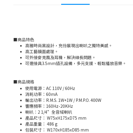
■
商品特色
高雅時尚黑設計，充份展現出喇叭之獨特美感。
高工藝鏡面處理。
可外接麥克風及耳機，解決線長問題。
可連接具3.5mm插孔設備，多元支援、輕鬆播放音樂。
■
商品規格
使用電源：AC 110V / 60Hz
消耗功率：60mA
輸出功率：R.M.S. 1W+1W / P.M.P.O. 400W
響應頻率：160Hz-20KHz
喇叭：2 1/4”全音域喇叭
產品尺寸： W75xH175xD75 mm
產品重量： 486 g
包裝尺寸： W170xH185xD85 mm