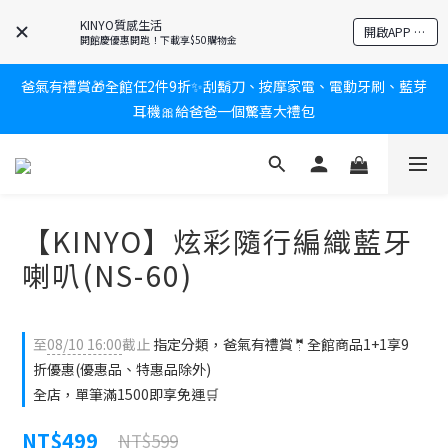
KINYO質感生活
新會員送$100購物金✨再享消費回饋無極限
開啟APP 享隱藏優惠
開館慶優惠開跑！下載享$50購物金
爸氣有禮賞🎁全館任2件9折✨刮鬍刀、按摩家電、電動牙刷、藍芽
新會員送$100購物金✨再享消費回饋無極限
耳機🎀給爸爸一個驚喜大禮包
炎熱夏日救星☀️秒凍扇登場💙半導體製冷 x 微米級冰霧，一秒開
凍，熱感歸零！
【KINYO】炫彩隨行編織藍牙
新會員送$100購物金✨再享消費回饋無極限
喇叭(NS-60)
至
08/10 16:00
截止
指定分類，爸氣有禮賞🤵全館商品1+1享9
折優惠(優惠品、特惠品除外)
全店，單筆滿1500即享免運🛒
NT$499
NT$599