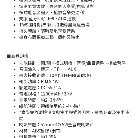
被動式振膜，強化低音域效果，渾厚有力
炫彩氣氛燈效，適合個人享受/居家派對
多功能音源輸入，播放音樂更便利
支援 藍牙5.4/TF卡 / AUX 播放
TWS 雙喇叭串聯，打造專屬沉浸音場
持久續航，隨時隨地享受音樂
機身布面編織工藝，簡約又時尚
■
商品規格
功能控制：開/關、模式切換、音量/曲目調整、播放暫停
音源輸入：藍牙、TF卡、AUX
最大接收距離：10M(無任何障礙環境)
輸出功率：R.M.S 4W
額定電壓：DC 5V / 1A
電池規格：1200mAh / 3.7V
充電時間：約2~3小時*
續航時間：連續使用約2~4小時*
*實際會依環境溫度與使用模式等因素，影響充電及使用時
間。
喇叭單體：52mm 4Ω 5W全音域喇叭x1
材質：ABS塑膠+網布
消耗電流：約1.35A