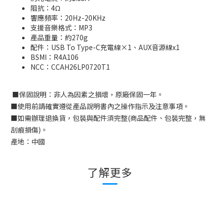
阻抗：4Ω
響應頻率：20Hz-20KHz
支援音樂格式：MP3
產品重量：約270g
配件：USB To Type-C充電線×1、AUX音源線x1
BSMI：
R4A106
NCC
：
CCAH26LP0720T1
■
保固說明：非人為因素之損壞，原廠保固一年。
■
使用前請確實遵從產品說明書內之操作指示及注意事項。
■
如需辦理退換貨，包裝與配件須完整
(
商品配件、包裝完整，無
刮痕損傷
)
。
產地：中國
了解更多