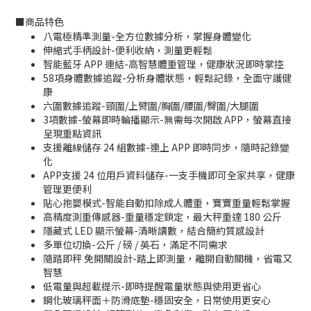
■
商品特色
八電極精準測量-全方位數據分析，掌握身體變化
伸縮式手柄設計-便利收納，測量更輕鬆
智能藍牙 APP 連結-高智慧體重管理，健康狀況即時掌控
58項身體數據追蹤-分析身體狀態，輕鬆記錄，全面守護健
康
六圍數據追蹤-頸圍/上臂圍/胸圍/腰圍/臀圍/大腿圍
3項數據-螢幕即時輪播顯示-無需每次開啟 APP，螢幕直接
呈現重點資訊
支援離線儲存 24 組數據-連上 APP 即時同步，隨時記錄變
化
APP支援 24 位用戶資料儲存-一支手機即可全家共享，健康
管理更便利
貼心抱嬰模式-智能自動扣除成人體重，寶寶重量輕鬆掌握
高精度測重傳感器-重量穩定鎖定，最大秤重達 180 公斤
隱藏式 LED 顯示螢幕-清晰讀數，結合簡約質感設計
多單位切換-公斤 / 磅 / 英石，滿足不同需求
隨踏即秤 免開關設計-踏上即測量，離開自動關機，省電又
智慧
低電量與超載提示-即時提醒電量狀態與使用更省心
鋼化玻璃秤面＋防滑底墊-穩固安全，日常使用更安心