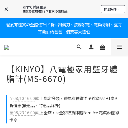
KINYO質感生活
新會員送$100購物金✨再享消費回饋無極限
開啟APP 享隱藏優惠
開館慶優惠開跑！下載享$50購物金
爸氣有禮賞🎁全館任2件9折✨刮鬍刀、按摩家電、電動牙刷、藍芽
新會員送$100購物金✨再享消費回饋無極限
耳機🎀給爸爸一個驚喜大禮包
炎熱夏日救星☀️秒凍扇登場💙半導體製冷 x 微米級冰霧，一秒開
凍，熱感歸零！
【KINYO】八電極家用藍牙體
新會員送$100購物金✨再享消費回饋無極限
脂計(MS-6670)
至
08/10 16:00
截止
指定分類，爸氣有禮賞🤵全館商品1+1享9
折優惠(優惠品、特惠品除外)
至
08/23 16:00
截止
全店，✨全家取貨即贈Fami!ce 霜淇淋禮物
卡🍦