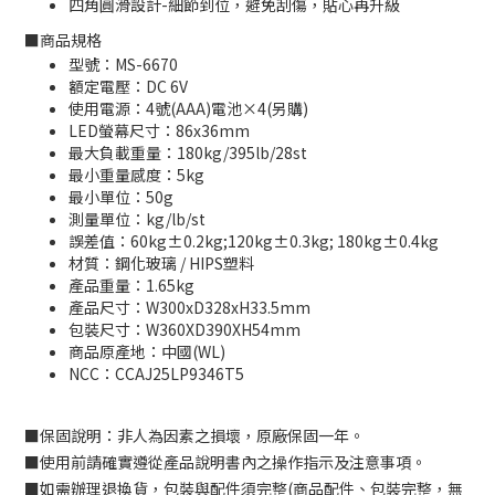
四角圓滑設計-細節到位，避免刮傷，貼心再升級
■
商品規格
型號：MS-6670
額定電壓：DC 6V
使用電源：4號(AAA)電池×4(另購)
LED螢幕尺寸：86x36mm
最大負載重量：180kg/395lb/28st
最小重量感度：5kg
最小單位：50g
測量單位：kg/lb/st
誤差值：60kg±0.2kg;120kg±0.3kg; 180kg±0.4kg
材質：鋼化玻璃 / HIPS塑料
產品重量：1.65kg
產品尺寸：W300xD328xH33.5mm
包裝尺寸：W360XD390XH54mm
商品原產地：中國(WL)
NCC：CCAJ25LP9346T5
■
保固說明：非人為因素之損壞，原廠保固一年。
■
使用前請確實遵從產品說明書內之操作指示及注意事項。
■
如需辦理退換貨，包裝與配件須完整
(
商品配件、包裝完整，無