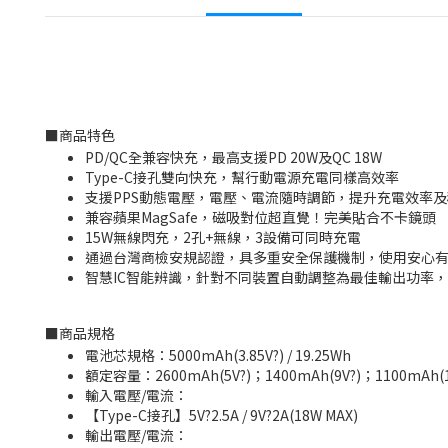
■
商品特色
PD/QC全兼容快充，最高支援PD 20W及QC 18W
Type-C接孔雙向快充，幫行動電源充電同樣高效率
支援PPS動態電壓，電壓、電流隨時調節，提升充電效率
兼容蘋果MagSafe，磁吸對位超直覺！完美貼合不卡鏡頭
15W無線閃充，2孔+無線，3設備可同時充電
通過台灣商檢安規認證，具多重安全保護機制，使用安心
智慧IC智能辨識，針對不同裝置自動調整為最佳輸出功率
■
商品規格
電池芯規格：5000mAh(3.85V?) / 19.25Wh
額定容量：2600mAh(5V?)；1400mAh(9V?)；1100mAh(1
輸入電壓/電流：
【Type-C接孔】5V?2.5A / 9V?2A(18W MAX)
輸出電壓/電流：