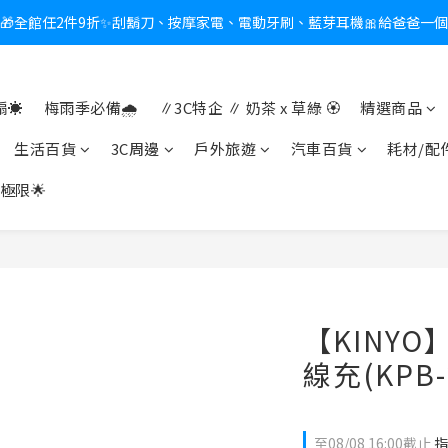
🎁全館任2件9折✨刮鬍刀、按摩家電、電動牙刷、藍芽耳機🎀給爸爸一
新會員送$100購物金✨再享消費回饋無極限
熱夏日救星☀️秒凍扇登場💙半導體製冷 x 微米級冰霧，一秒開凍，熱感歸
☀️
梅雨季必備🌧️
∥3C特企 ∥ 奶茶 x 草綠 🏵
精選商品
新會員送$100購物金✨再享消費回饋無極限
生活百貨
3C周邊
戶外旅遊
汽車百貨
耗材/配
極限🌟
【KINY
線充(KPB-
至
08/08 16:00
截止
指