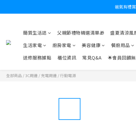
爸氣有禮賞
炎
簡質生活誌
父親節禮物精選清單🎁
盛夏清涼風扇
生活家電
廚房家電
美容健康
餐廚用品
送修服務據點
櫃位資訊
常見Q&A
🌟會員回饋無
全部商品
/
3C周邊
/
充電周邊
/
行動電源