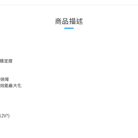
商品描述
及穩定度
有保障
，效能最大化
2V?)