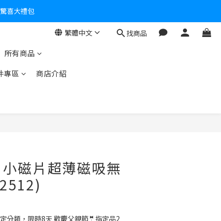
個驚喜大禮包
繁體中文
找商品
零！
所有商品
件專區
商店介紹
O】小磁片超薄磁吸無
2512)
定分類，限時8天 歡慶父親節🤵指定品2