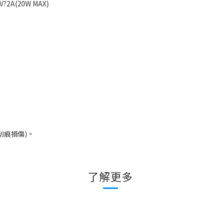
9V?2A(20W MAX)
刮痕損傷
)
。
了解更多