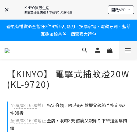
KINYO質感生活
新會員送$100購物金✨再享消費回饋無極限
開啟APP 享隱藏優惠
開館慶優惠開跑！下載享$50購物金
爸氣有禮賞🎁全館任2件9折✨刮鬍刀、按摩家電、電動牙刷、藍芽
新會員送$100購物金✨再享消費回饋無極限
耳機🎀給爸爸一個驚喜大禮包
炎熱夏日救星☀️秒凍扇登場💙半導體製冷 x 微米級冰霧，一秒開
凍，熱感歸零！
【KINYO】 電擊式捕蚊燈20W
新會員送$100購物金✨再享消費回饋無極限
(KL-9720)
至
08/08 16:00
截止
指定分類，限時8天 歡慶父親節🤵指定品2
件88折
至
08/08 16:00
截止
全店，限時8天 歡慶父親節🤵下單送金屬鬧
鐘