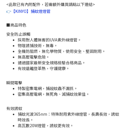
<此款已有內附配件，若需額外購買請點以下連結>
👉
【KINYO】捕蚊燈燈管
■
商品特色
安全防止誤觸
採用對人體無害的UVA紫外線燈管。
物理誘捕技術，無毒。
全機防阻燃，無化學物質，使用安全、堅固耐用。
無高壓電擊危險。
通過國家最新安全規格檢驗合格商品。
有效遠離登革熱，守護健康。
瞬間電擊
特製密集電網，捕殺蚊蟲不漏抓。
密集高壓電網，無死角、滅捕蚊效果佳。
有效誘蚊
捕蚊光波365nm：特殊耐用紫外線燈管，長壽長效，誘蚊
時效長。
高瓦數20W燈管，誘蚊更有效。