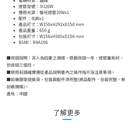
電網材質：鐵線
燈管型號：3U20W
適用光源：螢光燈管20Wx1
配件：毛刷x1
產品尺寸：W150xH292xD150 mm
產品重量：650 g
包裝尺寸：W156xH305xD156 mm
BSMI：
R4A106
■
保固說明：非人為因素之損壞，原廠保固一年，燈管屬耗材，
恕保固三個月。
■
使用前請確實遵從產品說明書內之操作指示及注意事項。
■
如需辦理退換貨，包裝與配件須完整
(
商品配件、包裝完整，無
刮痕損傷
)
。
產地：中國
了解更多