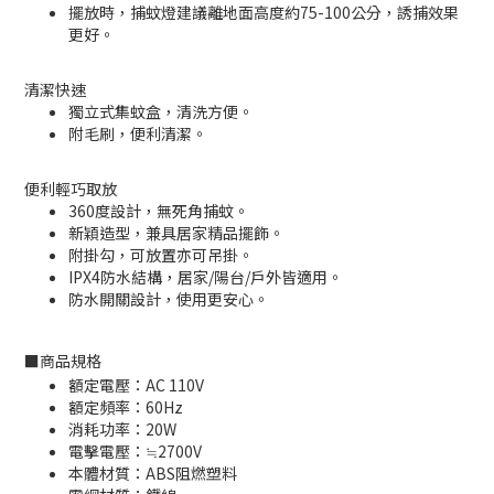
擺放時，捕蚊燈建議離地面高度約75-100公分，誘捕效果
更好。
清潔快速
獨立式集蚊盒，清洗方便。
附毛刷，便利清潔。
便利輕巧取放
360度設計，無死角捕蚊。
新穎造型，兼具居家精品擺飾。
附掛勾，可放置亦可吊掛。
IPX4防水結構，居家/陽台/戶外皆適用。
防水開關設計，使用更安心。
■
商品規格
額定電壓：AC 110V
額定頻率：60Hz
消耗功率：20W
電擊電壓：≒2700V
本體材質：ABS阻燃塑料