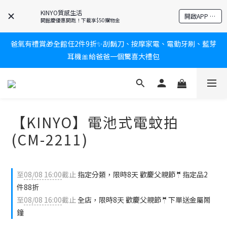
KINYO質感生活
新會員送$100購物金✨再享消費回饋無極限
開啟APP 享隱藏優惠
開館慶優惠開跑！下載享$50購物金
爸氣有禮賞🎁全館任2件9折✨刮鬍刀、按摩家電、電動牙刷、藍芽
新會員送$100購物金✨再享消費回饋無極限
耳機🎀給爸爸一個驚喜大禮包
炎熱夏日救星☀️秒凍扇登場💙半導體製冷 x 微米級冰霧，一秒開
凍，熱感歸零！
【KINYO】電池式電蚊拍
新會員送$100購物金✨再享消費回饋無極限
(CM-2211)
至
08/08 16:00
截止
指定分類，限時8天 歡慶父親節🤵指定品2
件88折
至
08/08 16:00
截止
全店，限時8天 歡慶父親節🤵下單送金屬鬧
鐘