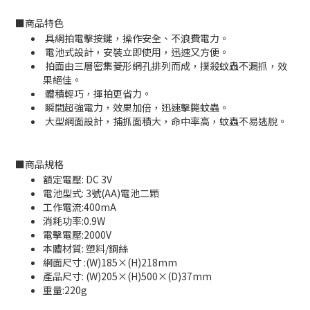
■
商品特色
具網拍電擊按鍵，操作安全、不浪費電力。
電池式設計，安裝立即使用，迅速又方便。
拍面由三層密集菱形網孔排列而成，撲殺蚊蟲不漏抓，效
果絕佳。
體積輕巧，揮拍更省力。
瞬間超強電力，效果加倍，迅速擊斃蚊蟲。
大型網面設計，捕抓面積大，命中率高，蚊蟲不易逃脫。
■
商品規格
額定電壓: DC 3V
電池型式: 3號(AA)電池二顆
工作電流:400mA
消耗功率:0.9W
電擊電壓:2000V
本體材質: 塑料/鋼絲
網面尺寸 :(W)185×(H)218mm
產品尺寸: (W)205×(H)500×(D)37mm
重量:220g