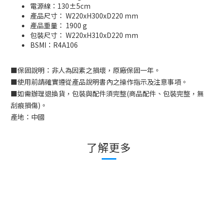
電源線：130±5cm
產品尺寸： W220xH300xD220 mm
產品重量： 1900 g
包裝尺寸： W220xH310xD220 mm
BSMI：
R4A106
■
保固說明：非人為因素之損壞，原廠保固一年。
■
使用前請確實遵從產品說明書內之操作指示及注意事項。
■
如需辦理退換貨，包裝與配件須完整
(
商品配件、包裝完整，無
刮痕損傷
)
。
產地：中國
了解更多