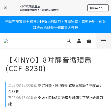
KINYO質感生活
新會員送$100購物金✨再享消費回饋無極限
開啟APP 享隱藏優惠
開館慶優惠開跑！下載享$50購物金
爸氣有禮賞🎁全館任2件9折✨刮鬍刀、按摩家電、電動牙刷、藍芽
新會員送$100購物金✨再享消費回饋無極限
耳機🎀給爸爸一個驚喜大禮包
炎熱夏日救星☀️秒凍扇登場💙半導體製冷 x 微米級冰霧，一秒開
凍，熱感歸零！
【KINYO】8吋靜音循環扇
新會員送$100購物金✨再享消費回饋無極限
(CCF-8230)
至
08/08 16:00
截止
指定分類，限時8天 歡慶父親節🤵指定品2
件88折
至
08/08 16:00
截止
全店，限時8天 歡慶父親節🤵下單送金屬鬧
鐘