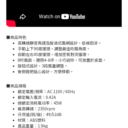
■
商品特色
高轉速靜音馬達及旋渦式風網設計，低噪勁涼。
手動上下90度擺頭，調整最佳吹風角度。
自動左右45度擺頭，增加空氣對流循環。
8吋風扇，適用4-6坪，小巧迷你，可放置於桌面。
旋鈕式設計，3段風量調整。
後側提把貼心設計，方便移動。
■
商品規格
額定電壓/頻率：AC 110V / 60Hz
額定輸入電流：0.42A
總額定消耗電功率：45W
最高轉速：2350rpm
分貝值(弱/強)：49/52dB
材質：ABS塑料
產品重量：1.9kg