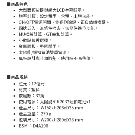
■
商品特色
大型面板按鍵與超大LCD字幕顯示。
稅率計算：設定稅率、含稅、未稅功能。
ON/OFF電源開關、倒退刪除鍵、正負值轉換鍵。
四捨五入、無條件捨去、無條件進位功能。
MU損益計算、GT總和計算。
小數點位數選擇。
金屬面板，堅固耐用。
太陽能/鈕扣電池雙重電源。
厚板設計與止滑腳墊，使用時不易移位。
■
商品規格
位元：12位元
材質：塑料
按鍵數：32鍵
使用電源：太陽能/CR2032鈕扣電池x1
產品尺寸： W158xH206xD35 mm
產品重量： 270 g
包裝尺寸： W200xH280xD38 mm
BSMI：D
4A106