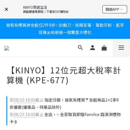
KINYO質感生活
新會員送$100購物金✨再享消費回饋無極限
開啟APP 享隱藏優惠
開館慶優惠開跑！下載享$50購物金
爸氣有禮賞🎁全館任2件9折✨刮鬍刀、按摩家電、電動牙刷、藍芽
新會員送$100購物金✨再享消費回饋無極限
耳機🎀給爸爸一個驚喜大禮包
炎熱夏日救星☀️秒凍扇登場💙半導體製冷 x 微米級冰霧，一秒開
凍，熱感歸零！
【KINYO】12位元超大稅率計
新會員送$100購物金✨再享消費回饋無極限
算機 (KPE-677)
至
08/10 16:00
截止
指定分類，爸氣有禮賞🤵全館商品1+1享9
折優惠(優惠品、特惠品除外)
至
08/23 16:00
截止
全店，✨全家取貨即贈Fami!ce 霜淇淋禮物
卡🍦