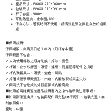
產品尺寸：W60XH270XD60mm
包裝尺寸：W96XH310XD91mm
杯子容量：900ml
可耐熱溫度：止水圈/180℃
保存方法：若長時間不使用，請清洗乾淨並擦乾存放於通風
處
■保固說明:
保固期限：自購買日起 1 年內（限杯身本體)
保固範圍不包含：
o 人為使用導致之瓶身刮痕、掉漆、變色
o 杯蓋、止水矽膠圈、吸管、濾網、提握把等配件之損壞
o 杯內殘留異味、污漬、變色、斑點
o 掉落或撞擊導致變形、凹痕、內膽破裂或真空失效
o 因清洗不當造成的外觀磨損或內膽腐蝕
■
使用前請確實遵從產品說明書內之操作指示及注意事項。
■
如需辦理退換貨，包裝與配件須完整
(
商品配件、包裝完整，無
刮痕損傷
)
。
產地：中國