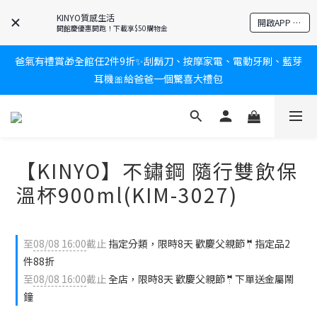
KINYO質感生活
新會員送$100購物金✨再享消費回饋無極限
開啟APP 享隱藏優惠
開館慶優惠開跑！下載享$50購物金
爸氣有禮賞🎁全館任2件9折✨刮鬍刀、按摩家電、電動牙刷、藍芽
新會員送$100購物金✨再享消費回饋無極限
耳機🎀給爸爸一個驚喜大禮包
炎熱夏日救星☀️秒凍扇登場💙半導體製冷 x 微米級冰霧，一秒開
凍，熱感歸零！
【KINYO】不鏽鋼 隨行雙飲保
新會員送$100購物金✨再享消費回饋無極限
溫杯900ml(KIM-3027)
至
08/08 16:00
截止
指定分類，限時8天 歡慶父親節🤵指定品2
件88折
至
08/08 16:00
截止
全店，限時8天 歡慶父親節🤵下單送金屬鬧
鐘