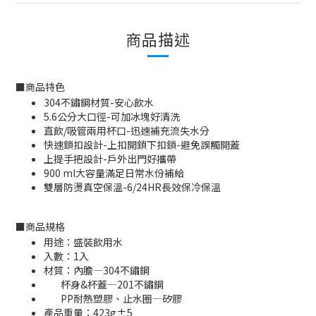
商品描述
■
商品特色
304不鏽鋼材質-安心飲水
5.6公分大口徑-可加冰塊好清洗
直飲/吸管兩用杯口-迅速補充流失水分
快速鎖扣設計-上扣開鎖下扣鎖-避免誤觸開蓋
上提手把設計-戶外出門好攜帶
900 ml大容量滿足日常水份補給
雙層防燙真空保溫-6/24HR長效保冷保溫
■
商品規格
用途：盛裝飲用水
入數：1入
材質：內膽—304不鏽鋼
杯身&杯蓋—201不鏽鋼
PP耐熱塑膠、止水圈—矽膠
產品重量：423g±5