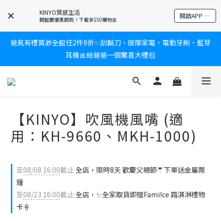
KINYO質感生活
新會員送$100購物金✨再享消費回饋無極限
開啟APP 享隱藏優惠
開館慶優惠開跑！下載享$50購物金
爸氣有禮賞🎁全館任2件9折✨刮鬍刀、按摩家電、電動牙刷、藍芽
新會員送$100購物金✨再享消費回饋無極限
耳機🎀給爸爸一個驚喜大禮包
炎熱夏日救星☀️秒凍扇登場💙半導體製冷 x 微米級冰霧，一秒開
凍，熱感歸零！
【KINYO】吹風機風嘴 (適
新會員送$100購物金✨再享消費回饋無極限
用：KH-9660、MKH-1000)
至
08/08 16:00
截止
全店，限時8天 歡慶父親節🤵下單送金屬鬧
鐘
至
08/23 16:00
截止
全店，✨全家取貨即贈Fami!ce 霜淇淋禮物
卡🍦