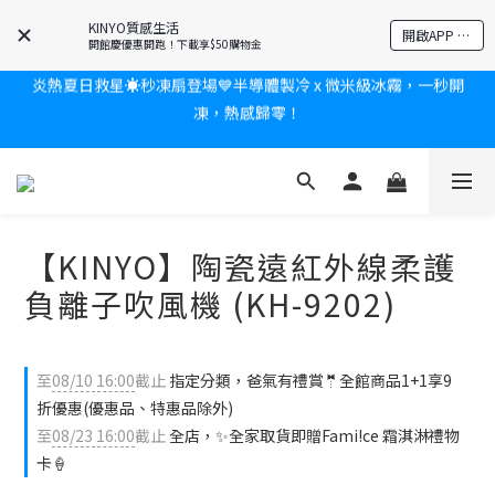
耳機🎀給爸爸一個驚喜大禮包
KINYO質感生活
開啟APP 享隱藏優惠
開館慶優惠開跑！下載享$50購物金
炎熱夏日救星☀️秒凍扇登場💙半導體製冷 x 微米級冰霧，一秒開
凍，熱感歸零！
新會員送$100購物金✨再享消費回饋無極限
新會員送$100購物金✨再享消費回饋無極限
【KINYO】陶瓷遠紅外線柔護
負離子吹風機 (KH-9202)
至
08/10 16:00
截止
指定分類，爸氣有禮賞🤵全館商品1+1享9
折優惠(優惠品、特惠品除外)
至
08/23 16:00
截止
全店，✨全家取貨即贈Fami!ce 霜淇淋禮物
卡🍦