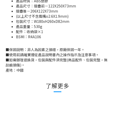
產品材質：ABS塑膠
產品尺寸：摺疊前－122X250X73mm
摺疊後－206X122X73mm
(以上尺寸不含風嘴o2.6X1.9mm)
包裝尺寸：W180xH260xD82mm
產品重量：530g
配件：收納袋×1
BSMI：R4A106
■
保固說明：非人為因素之損壞，原廠保固一年。
■
使用前請確實遵從產品說明書內之操作指示及注意事項。
■
如需辦理退換貨，包裝與配件須完整
(
商品配件、包裝完整，無
刮痕損傷
)
。
產地：中國
了解更多