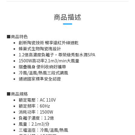
商品描述
■
商品特色
創新陶瓷技術 暢享遠紅外線速乾
蜂巢式生物陶瓷塊設計
1.2億高濃度負離子，尊榮級秀髮水潤SPA
1500W高功率2.1m3/min大風量
摺疊機身 便利收納好攜帶
冷風/溫風/熱風三段式調風
通過國家標準安全認證
■
商品規格
額定電壓：AC 110V
額定頻率：60Hz
消耗功率：1500W
負離子濃度：1.2億
風量：2.1m3/分
三檔溫控：冷風/溫風/熱風