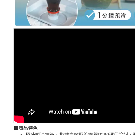
■
商品特色
極速瞬冷技術，搭載高效壓縮機與R290環保冷媒，預