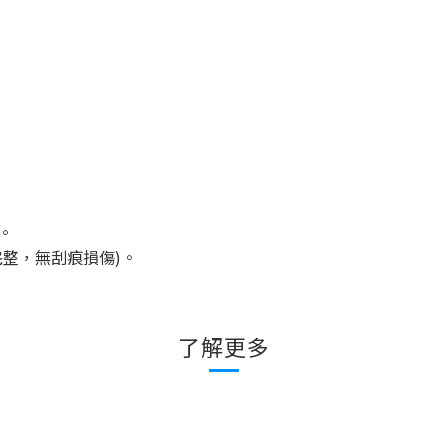
。
完整，無刮痕損傷
)
。
了解更多