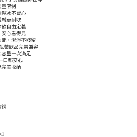
容量限制
鬆製冰不費心
緩融更耐吃
冷飲自由定義
，安心看得見
功能，潔淨不殘留
售瓶裝飲品完美兼容
大容量一次滿足
每一口都安心
能完美收納
鏽鋼
x1