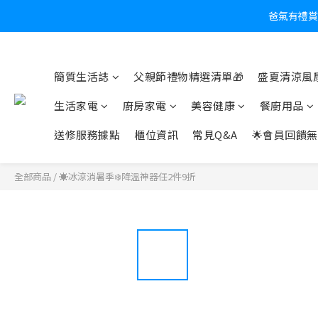
爸氣有禮賞
炎
簡質生活誌
父親節禮物精選清單🎁
盛夏清涼風扇
生活家電
廚房家電
美容健康
餐廚用品
送修服務據點
櫃位資訊
常見Q&A
🌟會員回饋無
全部商品
/
☀️冰涼消暑季❄️降溫神器任2件9折