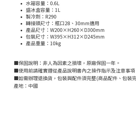
水箱容量：0.6L
盛冰盒容量：1L
製冷劑：R290
轉接頭尺寸：瓶口28、30mm適用
產品尺寸：W200×H260×D300mm
包裝尺寸：W395×H312×D245mm
產品重量：10kg
■
保固說明：非人為因素之損壞，原廠保固一年。
■
使用前請確實遵從產品說明書內之操作指示及注意事項
■
如需辦理退換貨，包裝與配件須完整
(
商品配件、包裝
產地：中國