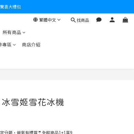
個驚喜大禮包
繁體中文
找商品
零！
所有商品
件專區
商店介紹
O】冰雪姬雪花冰機
定分類，爸氣有禮賞🤵全館商品1+1享9