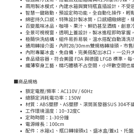
兩用製冰模式，內建水箱與寶特瓶直插設計，不受
智慧一鍵啟動，預設定時功能，全自動化操作，輕
綿密持久口感，特殊設計製冰筒，口感細緻綿密，
百變風味冰品，咖啡、果汁、鮮奶甚至酒精，創意
全景可視視窗，透明上蓋設計，製冰進程即時掌握
極簡快洗結構，組件易拆易裝，溫水搭配自動清洗
通用轉接介面，內附28/30mm雙規格轉接頭，市
內附專屬冰盒，免自備，完美搭配出冰口，一公升
食品級容器，符合美國 FDA 與德國 LFGB 標準，
纖薄窄身工藝，精巧體積不占空間，小坪數空間也
■
商品規格
額定電壓/頻率：AC110V / 60Hz
總額定消耗電功率：150W
材質：ABS塑膠、AS塑膠、滾筒蒸發器SUS 304不
工作環境溫度：10~32度C
定時時間：1-30分鐘
電源線長：100cm
配件：水箱x1、瓶口轉接頭x1、盛冰盒/蓋x1、托盤