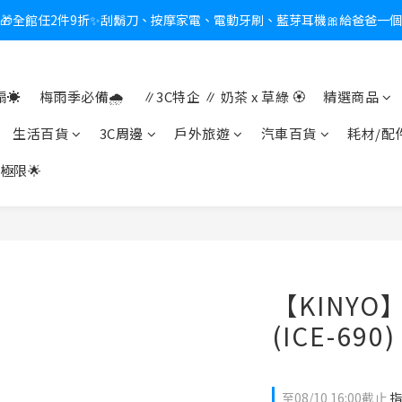
🎁全館任2件9折✨刮鬍刀、按摩家電、電動牙刷、藍芽耳機🎀給爸爸一
新會員送$100購物金✨再享消費回饋無極限
熱夏日救星☀️秒凍扇登場💙半導體製冷 x 微米級冰霧，一秒開凍，熱感歸
☀️
梅雨季必備🌧️
∥3C特企 ∥ 奶茶 x 草綠 🏵
精選商品
新會員送$100購物金✨再享消費回饋無極限
生活百貨
3C周邊
戶外旅遊
汽車百貨
耗材/配
極限🌟
【KINY
(ICE-690)
至
08/10 16:00
截止
指