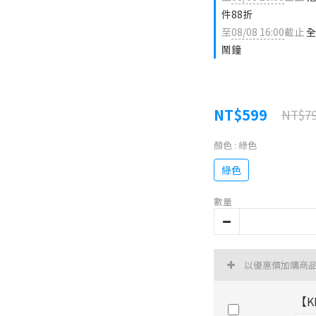
件88折
至
08/08 16:00
截止
全
鬧鐘
NT$599
NT$7
顏色
: 綠色
綠色
數量
以優惠價加購商
【K