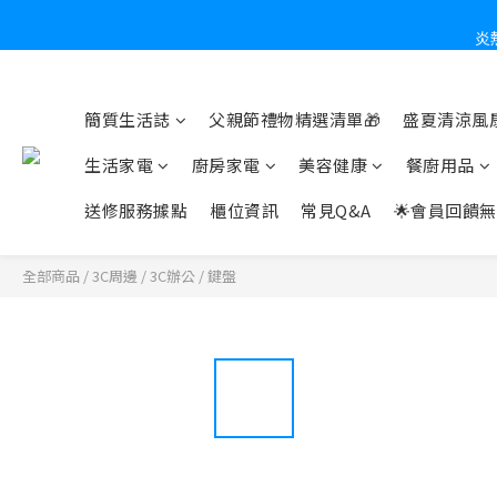
炎
簡質生活誌
父親節禮物精選清單🎁
盛夏清涼風扇
生活家電
廚房家電
美容健康
餐廚用品
送修服務據點
櫃位資訊
常見Q&A
🌟會員回饋無
全部商品
/
3C周邊
/
3C辦公
/
鍵盤