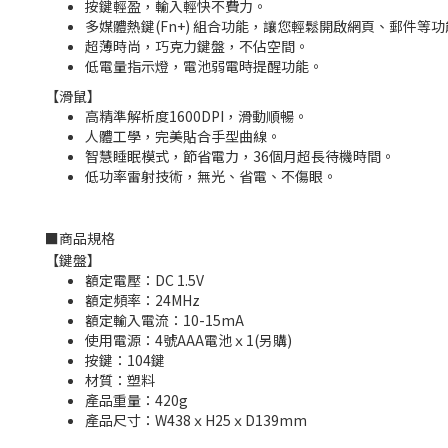
按鍵輕盈，輸入輕快不費力。
多媒體熱鍵(Fn+) 組合功能，讓您輕鬆開啟網頁、郵件等功
超薄時尚，巧克力鍵盤，不佔空間。
低電量指示燈，電池弱電時提醒功能。
【滑鼠】
高精準解析度1600DPI，滑動順暢。
人體工學，完美貼合手型曲線。
智慧睡眠模式，節省電力，36個月超長待機時間。
低功率雷射技術，無光、省電、不傷眼。
■
商品規格
【鍵盤】
額定電壓：DC 1.5V
額定頻率：24MHz
額定輸入電流：10-15mA
使用電源：4號AAA電池ｘ1(另購)
按鍵：104鍵
材質：塑料
產品重量：420g
產品尺寸：W438ｘH25ｘD139mm