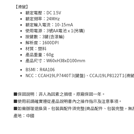
【滑鼠】
額定電壓：DC 1.5V
額定頻率：24MHz
額定輸入電流：10-15mA
使用電源：3號AA電池ｘ1(另購)
按鍵數：3鍵(含滾輪)
解析度：1600DPI
材質：塑料
產品重量：60g
產品尺寸：W60xH38xD100mm
BSMI：
R4A106
NCC
：
CCAH19LP7440T3(鍵盤)、CCAJ19LP8122T1(滑鼠
■
保固說明：非人為因素之損壞，原廠保固一年。
■
使用前請確實遵從產品說明書內之操作指示及注意事項。
■
如需辦理退換貨，包裝與配件須完整
(
商品配件、包裝完整，無
產地：中國