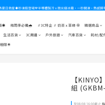
熱夏日救星☀️秒凍扇登場💙半導體製冷 x 微米級冰霧，一秒開凍，熱感歸
新會員送$100購物金✨再享消費回饋無極限
新會員送$100購物金✨再享消費回饋無極限
☀️
梅雨季必備🌧️
∥3C特企 ∥ 奶茶 x 草綠 🏵
精選商品
生活百貨
3C周邊
戶外旅遊
汽車百貨
耗材/配
極限🌟
【KINYO
組 (GKBM-
至
08/08 16:00
截止
指