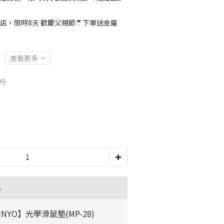
店，限時8天 歡慶父親節🤵下單送金屬
查看更多
99
品
INYO】光學滑鼠墊(MP-28)