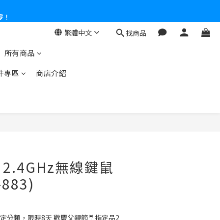
零！
繁體中文
找商品
所有商品
件專區
商店介紹
】2.4GHz無線鍵鼠
883)
定分類，限時8天 歡慶父親節🤵指定品2