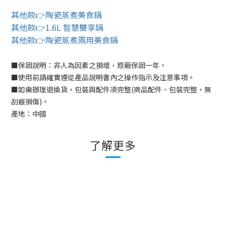
其他款👉陶瓷蒸煮美食鍋
其他款👉1.6L 智慧雙享鍋
其他款👉陶瓷蒸煮兩用美食鍋
■
保固說明：非人為因素之損壞，原廠保固一年。
■
使用前請確實遵從產品說明書內之操作指示及注意事項。
■
如需辦理退換貨，包裝與配件須完整
(
商品配件、包裝完整，無
刮痕損傷
)
。
產地：中國
了解更多