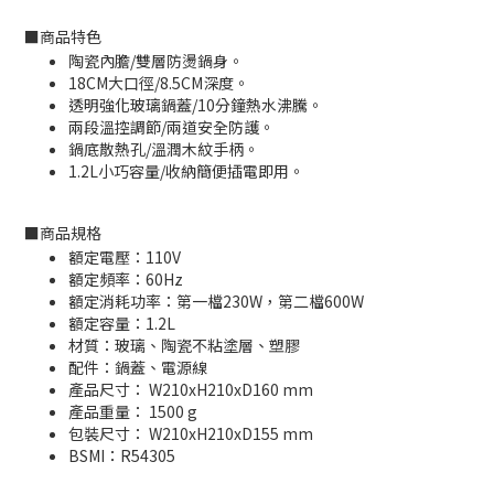
■
商品特色
陶瓷內膽/雙層防燙鍋身。
18CM大口徑/8.5CM深度。
透明強化玻璃鍋蓋/10分鐘熱水沸騰。
兩段溫控調節/兩道安全防護。
鍋底散熱孔/溫潤木紋手柄。
1.2L小巧容量/收納簡便插電即用。
■
商品規格
額定電壓：110V
額定頻率：60Hz
額定消耗功率：第一檔230W，第二檔600W
額定容量：1.2L
材質：玻璃、陶瓷不粘塗層、塑膠
配件：鍋蓋、電源線
產品尺寸： W210xH210xD160 mm
產品重量： 1500 g
包裝尺寸： W210xH210xD155 mm
BSMI：
R54305