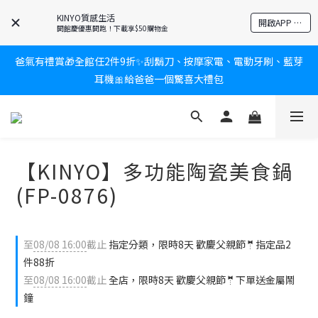
新會員送$100購物金✨再享消費回饋無極限
KINYO質感生活
開啟APP 享隱藏優惠
開館慶優惠開跑！下載享$50購物金
爸氣有禮賞🎁全館任2件9折✨刮鬍刀、按摩家電、電動牙刷、藍芽
新會員送$100購物金✨再享消費回饋無極限
耳機🎀給爸爸一個驚喜大禮包
炎熱夏日救星☀️秒凍扇登場💙半導體製冷 x 微米級冰霧，一秒開
凍，熱感歸零！
【KINYO】多功能陶瓷美食鍋
新會員送$100購物金✨再享消費回饋無極限
(FP-0876)
至
08/08 16:00
截止
指定分類，限時8天 歡慶父親節🤵指定品2
件88折
至
08/08 16:00
截止
全店，限時8天 歡慶父親節🤵下單送金屬鬧
鐘