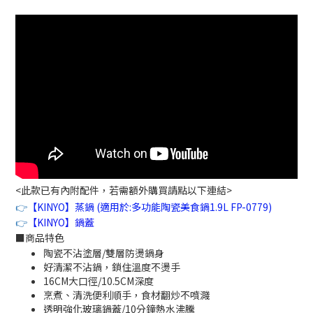
<此款已有內附配件，若需額外購買請點以下連結>
👉
【KINYO】蒸鍋 (適用於:多功能陶瓷美食鍋1.9L FP-0779)
👉
【KINYO】鍋蓋
■
商品特色
陶瓷不沾塗層/雙層防燙鍋身
好清潔不沾鍋，鎖住溫度不燙手
16CM大口徑/10.5CM深度
烹煮、清洗便利順手，食材翻炒不噴濺
透明強化玻璃鍋蓋/10分鐘熱水沸騰