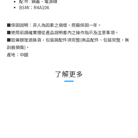
配 件 : 鍋蓋、電源線
BSMI：
R4A106
■
保固說明：非人為因素之損壞，原廠保固一年。
■
使用前請確實遵從產品說明書內之操作指示及注意事項。
■
如需辦理退換貨，包裝與配件須完整
(
商品配件、包裝完整，無
刮痕損傷
)
。
產地：中國
了解更多