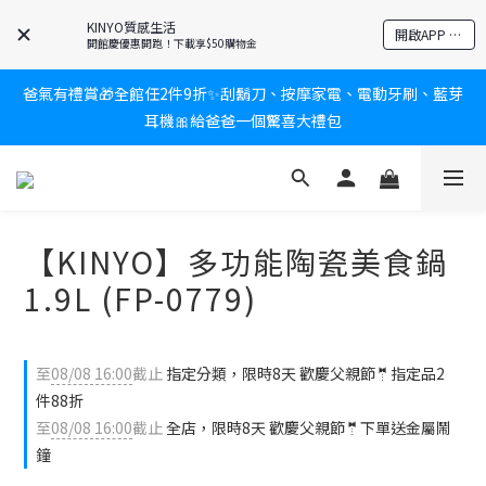
KINYO質感生活
新會員送$100購物金✨再享消費回饋無極限
開啟APP 享隱藏優惠
開館慶優惠開跑！下載享$50購物金
爸氣有禮賞🎁全館任2件9折✨刮鬍刀、按摩家電、電動牙刷、藍芽
新會員送$100購物金✨再享消費回饋無極限
耳機🎀給爸爸一個驚喜大禮包
炎熱夏日救星☀️秒凍扇登場💙半導體製冷 x 微米級冰霧，一秒開
凍，熱感歸零！
【KINYO】多功能陶瓷美食鍋
新會員送$100購物金✨再享消費回饋無極限
1.9L (FP-0779)
至
08/08 16:00
截止
指定分類，限時8天 歡慶父親節🤵指定品2
件88折
至
08/08 16:00
截止
全店，限時8天 歡慶父親節🤵下單送金屬鬧
鐘