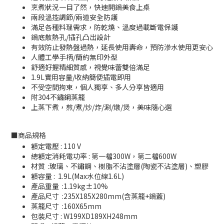
烹煮狀況一目了然，快速開鍋美食上桌
兩段溫控調節/兩道安全防護
滿足各種料理需求，防乾燒、溫度過載斷電保護
鍋底散熱孔/插孔凸出設計
有效防止發熱盤過熱，延長使用壽命，預防滲水使用更安心
人體工學手柄/簡約無印外型
舒適好握精細質感，視覺味蕾雙倍滿足
1.9L實用容量/收納簡便插電即用
不受空間拘束，個人獨享、多人分享皆適用
附304不鏽鋼蒸籠
上蒸下煮，煎/煮/炒/炸/涮/燉/煲，美味隨心選
■
商品規格
額定電壓 : 110 V
總額定消耗電功率 : 第一檔300W，第二檔600W
材質 :玻璃、不鏽鋼、樹脂不沾塗層(陶瓷不沾塗層)、塑膠
額容量 : 1.9L(Max水位線1.6L)
產品重量 :1.19kg±10%
產品尺寸 :235X185X280mm(含蒸籠+鍋蓋)
蒸籠尺寸 :160X65mm
包裝尺寸 : W199XD189XH248mm