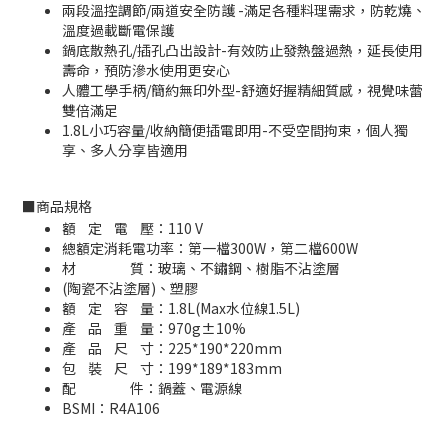
兩段溫控調節/兩道安全防護 -滿足各種料理需求，防乾燒、
溫度過載斷電保護
鍋底散熱孔/插孔凸出設計-有效防止發熱盤過熱，延長使用
壽命，預防滲水使用更安心
人體工學手柄/簡約無印外型-舒適好握精細質感，視覺味蕾
雙倍滿足
1.8L小巧容量/收納簡便插電即用-不受空間拘束，個人獨
享、多人分享皆適用
■
商品規格
額 定 電 壓：110 V
總額定消耗電功率：第一檔300W，第二檔600W
材 質：玻璃、不鏽鋼、樹脂不沾塗層
(陶瓷不沾塗層)、塑膠
額 定 容 量：1.8L(Max水位線1.5L)
產 品 重 量：970g±10%
產 品 尺 寸：225*190*220mm
包 裝 尺 寸：199*189*183mm
配 件：鍋蓋、電源線
BSMI：
R4A106