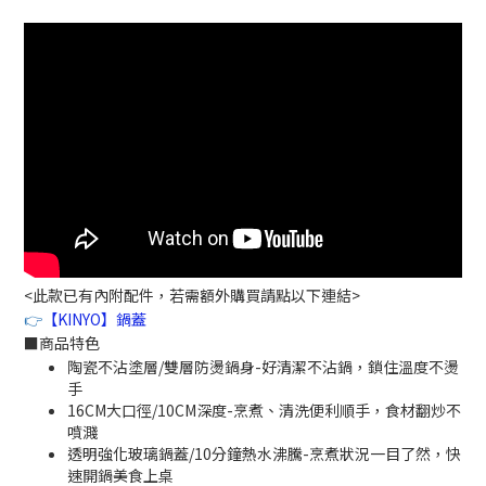
<此款已有內附配件，若需額外購買請點以下連結>
👉
【KINYO】鍋蓋
■
商品特色
陶瓷不沾塗層/雙層防燙鍋身-好清潔不沾鍋，鎖住溫度不燙
手
16CM大口徑/10CM深度-烹煮、清洗便利順手，食材翻炒不
噴濺
透明強化玻璃鍋蓋/10分鐘熱水沸騰-烹煮狀況一目了然，快
速開鍋美食上桌