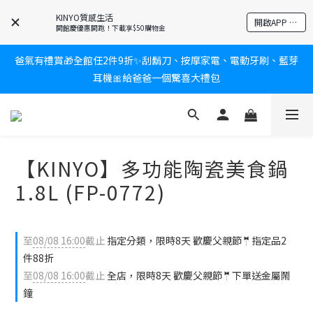
KINYO質感生活
新會員送$100購物金✨再享消費回饋無極限
開啟APP 享隱藏優惠
開館慶優惠開跑！下載享$50購物金
爸氣有禮賞🎁全館任2件9折✨刮鬍刀、按摩家電、電動牙刷、藍芽
新會員送$100購物金✨再享消費回饋無極限
耳機🎀給爸爸一個驚喜大禮包
炎熱夏日救星☀️秒凍扇登場💙半導體製冷 x 微米級冰霧，一秒開
凍，熱感歸零！
【KINYO】多功能陶瓷美食鍋
新會員送$100購物金✨再享消費回饋無極限
1.8L (FP-0772)
至
08/08 16:00
截止
指定分類，限時8天 歡慶父親節🤵指定品2
件88折
至
08/08 16:00
截止
全店，限時8天 歡慶父親節🤵下單送金屬鬧
鐘