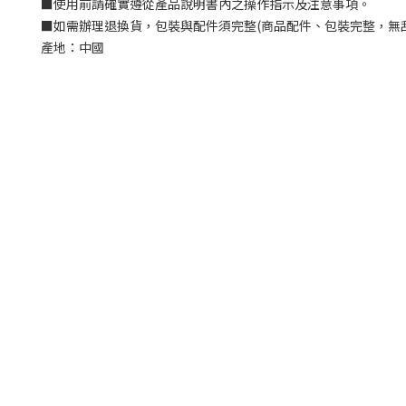
■
使用前請確實遵從產品說明書內之操作指示及注意事項。
■
如需辦理退換貨，包裝與配件須完整
(
商品配件、包裝完整，無
產地：中國