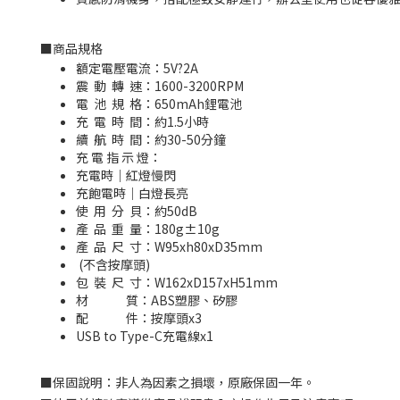
■
商品規格
額定電壓電流：5V?2A
震 動 轉 速：1600-3200RPM
電 池 規 格：650mAh鋰電池
充 電 時 間：約1.5小時
續 航 時 間：約30-50分鐘
充 電 指 示 燈：
充電時｜紅燈慢閃
充飽電時｜白燈長亮
使 用 分 貝：約50dB
產 品 重 量：180g±10g
產 品 尺 寸：W95xh80xD35mm
(不含按摩頭)
包 裝 尺 寸：W162xD157xH51mm
材 質：ABS塑膠、矽膠
配 件：按摩頭x3
USB to Type-C充電線x1
■
保固說明：非人為因素之損壞，原廠保固一年。