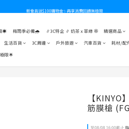
新會員送$100購物金✨再享消費回饋無極限
新會員送$100購物金✨再享消費回饋無極限
🎁全館任2件9折✨刮鬍刀、按摩家電、電動牙刷、藍芽耳機🎀給爸爸一
☀️
梅雨季必備🌧️
∥3C特企 ∥ 奶茶 x 草綠 🏵
精選商品
熱夏日救星☀️秒凍扇登場💙半導體製冷 x 微米級冰霧，一秒開凍，熱感歸
生活百貨
3C周邊
戶外旅遊
汽車百貨
耗材/配
新會員送$100購物金✨再享消費回饋無極限
極限🌟
【KINY
筋膜槍 (FG
至
08/08 16:00
截止
指