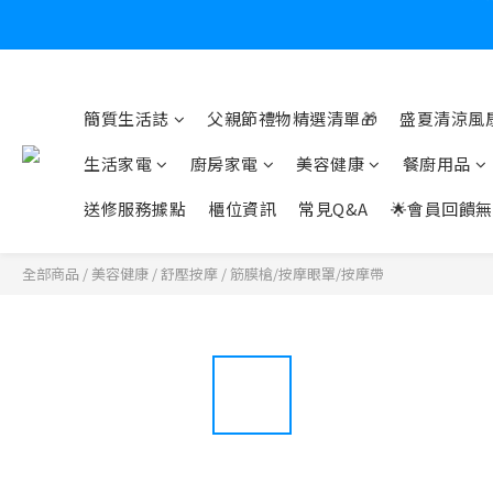
爸氣有禮賞
簡質生活誌
父親節禮物精選清單🎁
盛夏清涼風扇
炎
生活家電
廚房家電
美容健康
餐廚用品
送修服務據點
櫃位資訊
常見Q&A
🌟會員回饋無
全部商品
/
美容健康
/
舒壓按摩
/
筋膜槍/按摩眼罩/按摩帶