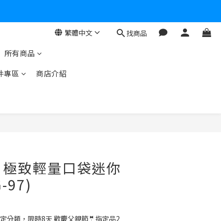
繁體中文
找商品
個驚喜大禮包
所有商品
零！
件專區
商店介紹
O】極致輕量口袋迷你
-97)
定分類，限時8天 歡慶父親節🤵指定品2