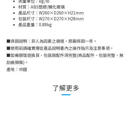
測量單位：kg/lb
材質：ABS塑膠/鋼化玻璃
產品尺寸：W260×D260×H21mm
包裝尺寸：W270×D270×H28mm
產品重量：0.88kg
■
保固說明：非人為因素之損壞，原廠保固一年。
■
使用前請確實遵從產品說明書內之操作指示及注意事項。
■
如需辦理退換貨，包裝與配件須完整
(
商品配件、包裝完整，無
刮痕損傷
)
。
產地：中國
了解更多