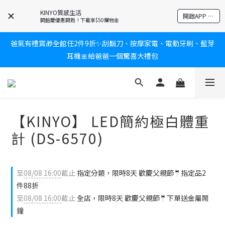
KINYO質感生活
新會員送$100購物金✨再享消費回饋無極限
開啟APP 享隱藏優惠
開館慶優惠開跑！下載享$50購物金
爸氣有禮賞🎁全館任2件9折✨刮鬍刀、按摩家電、電動牙刷、藍芽
新會員送$100購物金✨再享消費回饋無極限
耳機🎀給爸爸一個驚喜大禮包
炎熱夏日救星☀️秒凍扇登場💙半導體製冷 x 微米級冰霧，一秒開
凍，熱感歸零！
【KINYO】 LED簡約極白體重
新會員送$100購物金✨再享消費回饋無極限
計 (DS-6570)
至
08/08 16:00
截止
指定分類，限時8天 歡慶父親節🤵指定品2
件88折
至
08/08 16:00
截止
全店，限時8天 歡慶父親節🤵下單送金屬鬧
鐘