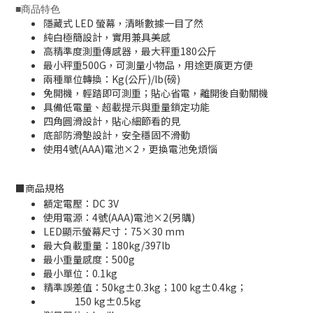
■
商品特色
隱藏式 LED 螢幕，清晰數據一目了然
純白極簡設計，實用兼具美感
高精準度測重傳感器，最大秤重180公斤
最小秤重500G，可測量小物品，用途更廣更方便
兩種單位轉換：Kg(公斤)/lb(磅)
免開機，輕踏即可測重；貼心省電，離開後自動關機
具備低電量、超載提示與重量鎖定功能
四角圓滑設計，貼心細節看的見
底部防滑墊設計，安全穩固不滑動
使用4號(AAA)電池×2，更換電池免煩惱
■
商品規格
額定電壓：DC 3V
使用電源：4號(AAA)電池×2(另購)
LED顯示螢幕尺寸：75×30 mm
最大負載重量：180kg/397lb
最小重量感度：500g
最小單位：0.1kg
精準誤差值：50kg±0.3kg；100 kg±0.4kg；
150 kg±0.5kg