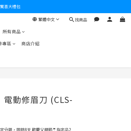
個驚喜大禮包
零！
繁體中文
找商品
所有商品
件專區
商店介紹
】 電動修眉刀 (CLS-
定分類，限時8天 歡慶父親節🤵指定品2