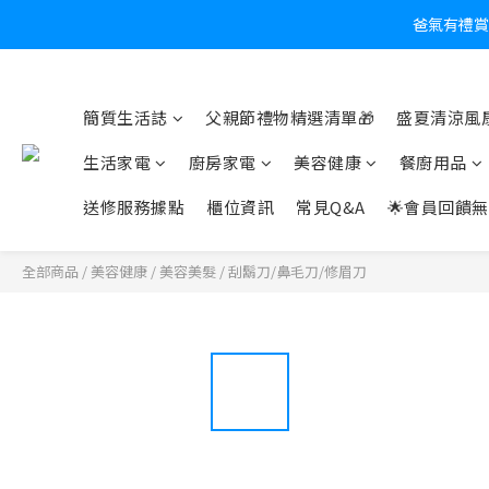
爸氣有禮賞
炎
簡質生活誌
父親節禮物精選清單🎁
盛夏清涼風扇
生活家電
廚房家電
美容健康
餐廚用品
送修服務據點
櫃位資訊
常見Q&A
🌟會員回饋無
全部商品
/
美容健康
/
美容美髮
/
刮鬍刀/鼻毛刀/修眉刀