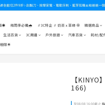
🎁全館任2件9折✨刮鬍刀、按摩家電、電動牙刷、藍芽耳機🎀給爸爸一
新會員送$100購物金✨再享消費回饋無極限
熱夏日救星☀️秒凍扇登場💙半導體製冷 x 微米級冰霧，一秒開凍，熱感歸
新會員送$100購物金✨再享消費回饋無極限
☀️
梅雨季必備🌧️
∥3C特企 ∥ 奶茶 x 草綠 🏵
精選商品
生活百貨
3C周邊
戶外旅遊
汽車百貨
耗材/配
極限🌟
【KINYO
166)
至
08/08 16:00
截止
指