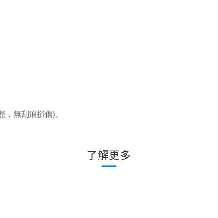
。
整，無刮痕損傷)。
了解更多