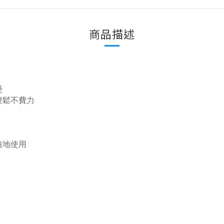
商品描述
憂
輕鬆不費力
隨地使用