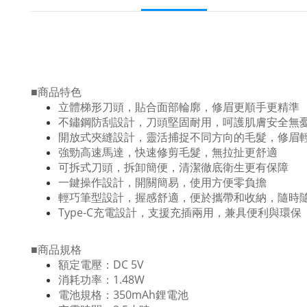
■商品特色
立體梯形刀頭，貼合面部輪廓，修眉更順手更精準
不鏽鋼防刮設計，刀頭堅固耐用，呵護肌膚安全無
開放式夾縫設計，靈活捕捉不同方向的毛髮，修眉
強勁高速馬達，快速修剪毛髮，無拉扯更舒適
可拆式刀頭，拆卸簡便，清潔徹底衛生更有保障
一鍵操作設計，開關簡易，使用方便零負擔
輕巧筆型設計，握感舒適，便於攜帶和收納，隨時
Type-C充電設計，支援充插兩用，兼具便利與環保
■商品規格
額定電壓：DC 5V
消耗功率：1.48W
電池規格：350mAh鋰電池