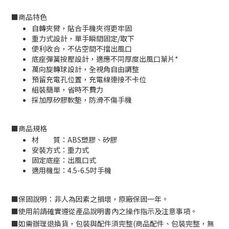
■
商品特色
自轉夾臂，貼合手機夾得更牢固
重力式設計，單手瞬間固定/取下
便利收合，不佔空間不擋出風口
底座彈簧按壓設計，適應不同厚度出風口葉片*
萬向旋轉球設計，全視角自由調整
預留充電孔位置，充電線連接不卡位
組裝簡單，省時不費力
採加厚矽膠軟墊，防滑不傷手機
■
商品規格
材 質：ABS塑膠、矽膠
安裝方式：重力式
固定底座：出風口式
適用機型：4.5-6.5吋手機
■
保固說明：非人為因素之損壞，原廠保固一年。
■
使用前請確實遵從產品說明書內之操作指示及注意事項。
■
如需辦理退換貨，包裝與配件須完整
(
商品配件、包裝完整，無