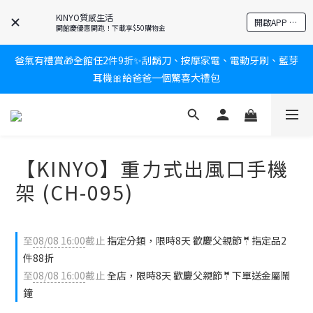
KINYO質感生活
新會員送$100購物金✨再享消費回饋無極限
開啟APP 享隱藏優惠
開館慶優惠開跑！下載享$50購物金
爸氣有禮賞🎁全館任2件9折✨刮鬍刀、按摩家電、電動牙刷、藍芽
新會員送$100購物金✨再享消費回饋無極限
耳機🎀給爸爸一個驚喜大禮包
炎熱夏日救星☀️秒凍扇登場💙半導體製冷 x 微米級冰霧，一秒開
凍，熱感歸零！
【KINYO】重力式出風口手機
新會員送$100購物金✨再享消費回饋無極限
架 (CH-095)
至
08/08 16:00
截止
指定分類，限時8天 歡慶父親節🤵指定品2
件88折
至
08/08 16:00
截止
全店，限時8天 歡慶父親節🤵下單送金屬鬧
鐘