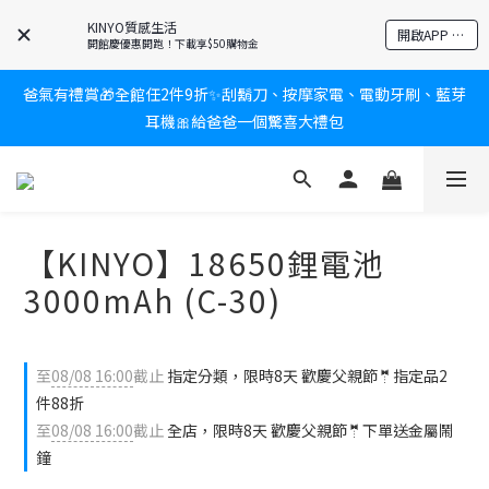
KINYO質感生活
新會員送$100購物金✨再享消費回饋無極限
開啟APP 享隱藏優惠
開館慶優惠開跑！下載享$50購物金
爸氣有禮賞🎁全館任2件9折✨刮鬍刀、按摩家電、電動牙刷、藍芽
新會員送$100購物金✨再享消費回饋無極限
耳機🎀給爸爸一個驚喜大禮包
炎熱夏日救星☀️秒凍扇登場💙半導體製冷 x 微米級冰霧，一秒開
凍，熱感歸零！
【KINYO】18650鋰電池
新會員送$100購物金✨再享消費回饋無極限
3000mAh (C-30)
至
08/08 16:00
截止
指定分類，限時8天 歡慶父親節🤵指定品2
件88折
至
08/08 16:00
截止
全店，限時8天 歡慶父親節🤵下單送金屬鬧
鐘