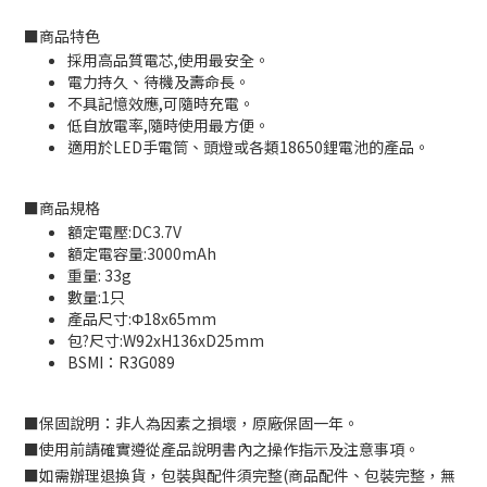
■
商品特色
採用高品質電芯,使用最安全。
電力持久、待機及壽命長。
不具記憶效應,可隨時充電。
低自放電率,隨時使用最方便。
適用於LED手電筒、頭燈或各類18650鋰電池的產品。
■
商品規格
額定電壓:DC3.7V
額定電容量:3000mAh
重量: 33g
數量:1只
產品尺寸:Φ18x65mm
包?尺寸:W92xH136xD25mm
BSMI：
R3G089
■
保固說明：非人為因素之損壞，原廠保固一年。
■
使用前請確實遵從產品說明書內之操作指示及注意事項。
■
如需辦理退換貨，包裝與配件須完整
(
商品配件、包裝完整，無