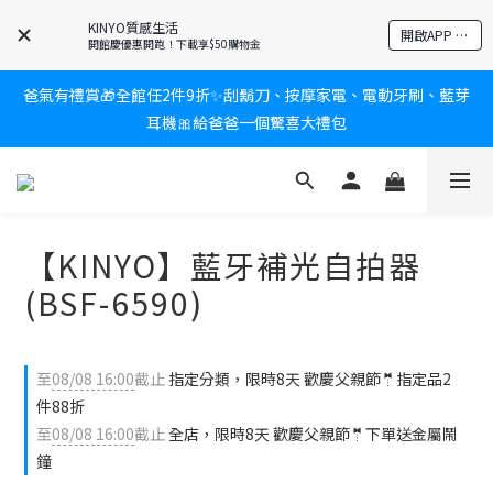
KINYO質感生活
新會員送$100購物金✨再享消費回饋無極限
開啟APP 享隱藏優惠
開館慶優惠開跑！下載享$50購物金
爸氣有禮賞🎁全館任2件9折✨刮鬍刀、按摩家電、電動牙刷、藍芽
新會員送$100購物金✨再享消費回饋無極限
耳機🎀給爸爸一個驚喜大禮包
炎熱夏日救星☀️秒凍扇登場💙半導體製冷 x 微米級冰霧，一秒開
凍，熱感歸零！
【KINYO】藍牙補光自拍器
新會員送$100購物金✨再享消費回饋無極限
(BSF-6590)
至
08/08 16:00
截止
指定分類，限時8天 歡慶父親節🤵指定品2
件88折
至
08/08 16:00
截止
全店，限時8天 歡慶父親節🤵下單送金屬鬧
鐘