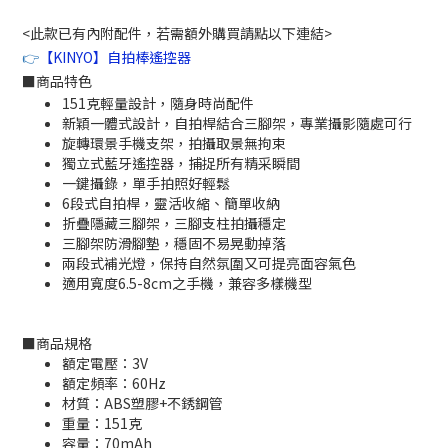
<此款已有內附配件，若需額外購買請點以下連結>
👉
【KINYO】自拍棒遙控器
■
商品特色
151克輕量設計，隨身時尚配件
新穎一體式設計，自拍桿結合三腳架，專業攝影隨處可行
旋轉環景手機支架，拍攝取景無拘束
獨立式藍牙遙控器，捕捉所有精采瞬間
一鍵攝錄，單手拍照好輕鬆
6段式自拍桿，靈活收縮、簡單收納
折疊隱藏三腳架，三腳支柱拍攝穩定
三腳架防滑腳墊，穩固不易晃動掉落
兩段式補光燈，保持自然氛圍又可提亮面容氣色
適用寬度6.5-8cm之手機，兼容多樣機型
■商品規格
額定電壓：3V
額定頻率：60Hz
材質：ABS塑膠+不銹鋼管
重量：151克
容量：70mAh