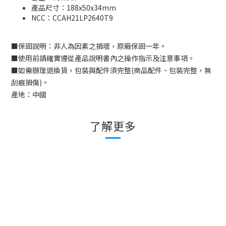
產品尺寸：188x50x34mm
NCC
：
CCAH21LP2640T9
■
保固說明：非人為因素之損壞，原廠保固一年。
■
使用前請確實遵從產品說明書內之操作指示及注意事項。
■
如需辦理退換貨，包裝與配件須完整
(
商品配件、包裝完整，無
刮痕損傷
)
。
產地：中國
了解更多