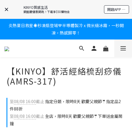
爸氣有禮賞🎁全館任2件9折✨刮鬍刀、按摩家電、電動牙刷、藍芽
KINYO質感生活
開啟APP 享隱藏優惠
耳機🎀給爸爸一個驚喜大禮包
開館慶優惠開跑！下載享$50購物金
炎熱夏日救星☀️秒凍扇登場💙半導體製冷 x 微米級冰霧，一秒開
新會員送$100購物金✨再享消費回饋無極限
凍，熱感歸零！
新會員送$100購物金✨再享消費回饋無極限
【KINYO】舒活經絡梳刮痧儀
(AMRS-317)
至
08/08 16:00
截止
指定分類，限時8天 歡慶父親節🤵指定品2
件88折
至
08/08 16:00
截止
全店，限時8天 歡慶父親節🤵下單送金屬鬧
鐘