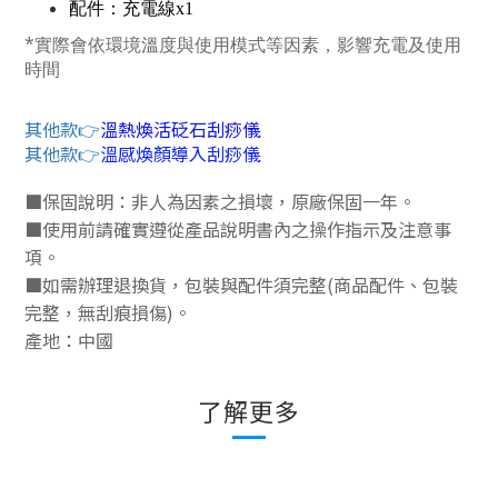
配件：充電線x1
*實際會依環境溫度與使用模式等因素，影響充電及使用
時間
其他款👉
溫熱煥活砭石刮痧儀
其他款👉
溫感煥顏導入刮痧儀
■
保固說明：非人為因素之損壞，原廠保固一年。
■
使用前請確實遵從產品說明書內之操作指示及注意事
項。
■
如需辦理退換貨，包裝與配件須完整
(
商品配件、包裝
完整，無刮痕損傷
)
。
產地：中國
了解更多