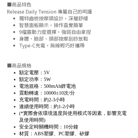
■
商
品特色
Release Daily Tension 專屬自己的呵護
獨特齒梳按摩頭設計，深層舒緩
智慧面板顯示，操作直覺簡單
9檔震動力度選擇，強弱自由拿捏
身體、臉部、頭部按摩刮痧放鬆
Type-C充電，無線輕巧好攜帶
■
商品規格
額定電壓：5V
額定功率：5W
電池規格：500mAh鋰電池
震動轉速：10000±10次/分
充電時間：約2-3小時
連續使用時間：約1-2小時
(*實際會依環境溫度與使用模式等因素，影響充電
及使用時間)
安全定時關機時間：10分鐘
材質：ABS塑膠、PC塑膠、矽膠