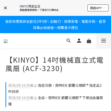
KINYO質感生活
新會員送$100購物金✨再享消費回饋無極限
開啟APP 享隱藏優惠
開館慶優惠開跑！下載享$50購物金
爸氣有禮賞🎁全館任2件9折✨刮鬍刀、按摩家電、電動牙刷、藍芽
新會員送$100購物金✨再享消費回饋無極限
耳機🎀給爸爸一個驚喜大禮包
炎熱夏日救星☀️秒凍扇登場💙半導體製冷 x 微米級冰霧，一秒開
凍，熱感歸零！
【KINYO】14吋機械直立式電
新會員送$100購物金✨再享消費回饋無極限
風扇 (ACF-3230)
至
08/08 16:00
截止
指定分類，限時8天 歡慶父親節🤵指定品2
件88折
至
08/08 16:00
截止
全店，限時8天 歡慶父親節🤵下單送金屬鬧
鐘