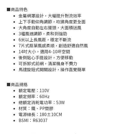
■
商品特色
金屬網罩設計，大幅提升對流效率
上下手動仰角調節，吹拂角度更全面
大角度自動左右擺頭，大面積送風
3檔風速調節，柔和到強勁
6米以上長風距，穩定不斷流
7片式扇葉風感柔順，創造舒適自然風
14吋大小，適用4-10坪空間
後側貼心手提設計，方便移動
可拆卸式前網，清潔機身不費力
馬達旋鈕式開關設計，操作直覺簡單
■
商品規格
額定電壓：110V
額定頻率：60Hz
總額定消耗電功率：53W
材質：鐵、PP塑膠
電源線長：180±10CM
BSMI：
R63037