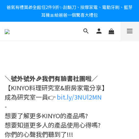
爸氣有禮賞🎁全館任2件9折✨刮鬍刀、按摩家電、電動牙刷、藍芽
新會員送$100購物金✨再享消費回饋無極限
耳機🎀給爸爸一個驚喜大禮包
炎熱夏日救星☀️秒凍扇登場💙半導體製冷 x 微米級冰霧，一秒開
凍，熱感歸零！
新會員送$100購物金✨再享消費回饋無極限
＼號外號外🎉我們有臉書社團啦／
【KINYO料理研究室&廚房家電分享】
成為研究室一員👉
bit.ly/3NUl2MN
-
想要了解更多KINYO的產品嗎?
想要知道更多人的產品使用心得嗎?
你們的心聲我們聽到了!!!