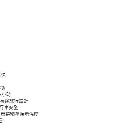
度快
切換
8小時
為長途旅行設計
行車安全
數位螢幕精準顯示溫度
看