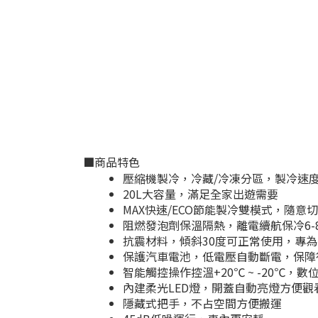
■商品特色
壓縮機製冷，冷藏/冷凍分區，製冷速
20L大容量，滿足全家出遊需要
MAX快速/ECO節能製冷雙模式，隨意
阻燃發泡劑保溫隔熱，離電續航保冷6-
抗震材料，傾斜30度可正常使用，專
保護汽車電池，低電壓自動斷電，保障
智能觸控操作控溫+20℃ ~ -20℃，
內建柔光LED燈，開蓋自動亮燈方便觀
隱藏式把手，不占空間方便搬運