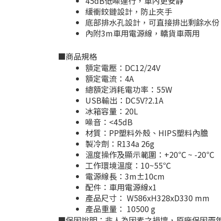
45dB低噪運行，車內更安靜
緩衝鉸鏈設計，防止夾手
底部排水孔設計，可直接排出剩餘水份
內附3m車用電源線，轎貨車兩用
■商品規格
額定電壓：DC12/24V
額定電流：4A
總額定消耗電功率：55W
USB輸出：DC5V?2.1A
冰箱容量：20L
噪音：<45dB
材質：PP塑料外殼、HIPS塑料內膽
製冷劑：R134a 26g
溫度操作及顯示範圍：+20℃ ~ -20℃
工作環境溫度：10~55℃
電源線長：3m±10cm
配件：車用電源線x1
產品尺寸： W586xH328xD330 mm
產品重量： 10500 g
■保固說明：非人為因素之損壞，原廠保固兩